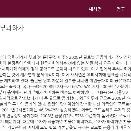
새사연
연구
 부과하자
환거래에 금융 거래세 부과[본 문] 편집자 주> 2008년 글로벌 금융위기가 장
화와 불평등이 악화되자 한국사회에서는 전례 없는 보편 복지 요구가 확대되고
한 사회개혁 의제가 정책 공약으로 쏟아져 나오고 있다. 이 시점에서 우리사회가
한다는 것이 새사연의 문제의식이다. 이에 새사연은 우리사회에 필요한 시대적 
을 계획하고 있다. 출판될 원고 가운데 일부를 새사연 회원들과 미리 공유하고자
 줄었다. 국내은행은 2008년 2사분기 667억 달러에서 2009년 1사분기에는
외부채 총액에서 단기부채가 차지하는 비중도 하락하였다. 국내은행은 금융위기 직전
일시적으로 감소했다가 더 큰 규모로 증가했다. 외국인투자 규모는 2008년 4사
트폴리오 투자의 증가에 있다. 은행의 단기차입이 감소한 대신 외국인의 포트폴리오
2011년 2사분기에는 46.5%까지 상승하였다. 외국인 포트폴리오 투자의 증
의 변동성이 증가했다. 2008년 금융위기의 57% 수준까지 높아졌다. 주식
기 때문이다. 때문에 주가가 상승하면 환율은 하락하고, 주가가 하락하면 환율
 1. 지급준비금 예치제 도입 필요 자본유출입 규제는 글로벌 금융위기 이후