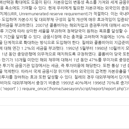
책선택권 확대에도 도움이 된다. 자본유입의 변동성 축소를 가져와 세계 금융
용 축소에도 기여할 수 있다. 현재 우리에게 필요한 자본규제는 외국인의 증권
(URR, Unremunerated reserve requirement)가 적절하다.
처음 도입하여 자본수지 및 대외부채 구성의 질적 개선에 매우 효과적임이 입증
급준비금을 부과하였다. 2007년 콜롬비아는 해외차입과 증권투자에 대해서 40%
류 기간에 따라 상이한 세율을 부과하여 정책당국이 원하는 목표를 달성할 수 
예치 기간을 달리할 수 있다. 금융시장에 주는 충격을 고려하여 처음에는 10%
을 단계적으로 확대하는 방식으로 도입해야 한다. 칠레와 콜롬비아의 지급준비금
대해 연간 1.2%의 세금을 부과했다. 1992년 5월부터 1998년 10월까지
1년 동안 중앙은행에 의무적으로 예치하도록 규정하였다. 콜롬비아 당국 또한
 만기가 18개월 미만인 해외 채무에 대해서 1년 동안 47%를 무이자로 중앙은
 투기적 금융기관 입장에서는 세금, 즉 투자비용에 해당한다. 또한 통상 1
을 억제한다. 따라서 국제 금융시장 위기에 따라 외국인의 급격한 자본유출을 억
투자를 장려하는 효과 또한 달성할 수 있다. 칠레의 경우 대외부채에서 단기부채
롬비아도 대외부채에서 중장기 비중은 1993년 40%에서 1996년 70%로 증
ort’ ) ) require_once(‘/home/saesayon/script/report/report.php’);rep