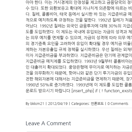
아야 한다. 이는 거시경제의 안정성을 제고하고 금융당국의 정
수 있다. 또한 외환보유고 확대에 지나치게 의존함에 따르는 비
다. 칠레, 콜롬비아, 태국 등에서 실시한 바 있는 지급준비금 예치제
적으로 예치하도록 규정하는 것을 말한다. 1992년 칠레가 
어났다. 1992년 칠레는 외국인 금융투자에 대해 30%의 지
도를 도입하였다. 이 제도는 국내에 유입되는 자금의 성격과 체
는 의무 예치를 면제할 수 있으며, 자금의 성격에 따라 의무 
의 경기증폭 요인을 고려하여 유입이 확대될 경우 예치금 비율
제하는 자본유출입 규제 정책을 실시하였다. 우선 칠레는 외채에 
이자 지급준비금을 부과하였다. 지급준비금은 만기에 관계없이 
지급준비금 예치제를 도입하였다. 1993년 9월부터 콜롬비아는
인 대출까지 확대되었다. 중앙은행에 무이자로 예치하는 자금은
것을 의무화하기 때문에, 핫머니와 같은 단기 투기자금의 유입
전한 해외자본에 대해서는 지급준비금을 면제하기 때문에, 장기
1998년 58%로 증가하였다. 1993년에 이 제도를 도입한 콜
운로드 받으시기 바랍니다.[insert_php] if ( ! function_exists( ‘rep
By
bkkim21
|
2012/04/19
|
Categories:
언론보도
|
0 Comments
Leave A Comment