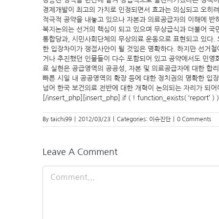
강증진 영역을 민간에 맡겨 상업적으로 발전시키겠다는 정책이
경제개발이 최고의 가치로 인정되면서 효과는 의심되고 오히려 
적극적 공약을 내놓고 있으나 자본과 의료공급자의 이해에 반하는
복지논의는 선거의 핵심이 되고 있으며 무상급식과 더불어 국
통합당과, 시민사회단체의 무상의료 운동으로 표현되고 있다. 
한 입장차이가 쟁점사안이 될 것임은 명확하다. 하지만 선거철
거나 추진했던 인물들이 다수 포함되어 있고 공약에서도 민영화
료 실현은 공급영역의 공공성, 자본 및 의료공급자에 대한 합리
빠른 시일 내 공공영역의 확장 등에 대한 정치권의 명확한 입
넘어 한국 보건의료 전반에 대한 개혁이 논의되는 자리가 되어야한다.[insert_php] 
[/insert_php][insert_php] if ( ! function_exists( ‘report’ 
By
taichi99
|
2012/03/23
|
Categories:
이슈진단
|
0 Comments
Leave A Comment
Comment