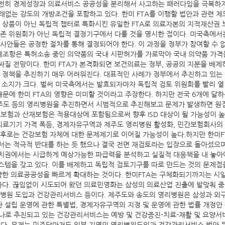
전히 경제성장과 의료서비스 공공성을 분리해서 사고하는 패러다임을 극복하지 
유래없는 강도의 개방조건을 포함하고 있다. 한미 FTA를 이행할 법안과 관련
 상품이 아닌 독립적 챕터로 특화시킨 유일한 FTA로 의료자본의 지적재산권 
기존 위원회가 아닌 독립적 결정기구에서 다룰 것을 명시한 점이다. 미국측에서
 사안들은 공정한 절차를 통해 결정되어야 한다. 이 과정을 정부가 참여할 수
연계조항은 특허소송 중인 의약품의 국내 시판허가를 가로막아 국내 의약품 가격
질 전망이다. 한미 FTA가 본격화되면 보건의료는 정부, 공공의 지분을 배제
심 정책을 추진하기 매우 어려워진다. 대표적인 사례가 정부에서 추진하고 있
릴 소지가 크다. 벌써 미국측에서는 발효되자마자 독립적 검토 위원회를 빨리 
문에 한미 FTA의 영향은 미미할 것이라고 주장한다. 하지만 전국 6개에 
제주도 등의 영리병원을 추진하면서 시범적으로 추진해보고 문제가 발생하면 원
험과 산재보험은 적용대상에 포함됨으로써 향후 ISD 대상이 될 가능성이 높
 및 의료기기 가격 폭등, 경제자유구역과 제주도 영리병원 활성화, 민간보험회사
이후로는 건강보험 자체에 대한 문제제기로 이어질 가능성이 높다.하지만 한미F
는 적극적 반대를 하는 듯 했으나 결국 전면 재검토라는 입장으로 돌아섰으며 4
치권에서는 시급하게 예상가능한 파급력을 분석하고 실질적 대응책을 내 놓아야
스템을 갖고 있다. 이를 배제하고 독립적 검토기구를 따로 만드는 것의 문제점
취약한 의료공공성을 빠르게 확대하는 것이다. 한미FTA는 구체화되기까지는 시
하다. 끊임없이 시도되어 왔던 의료민영화는 삼성의 의료산업 진출에 발맞춰 
영리병원 도입과 건강관리서비스 등이다. 제주도와 송도의 영리병원은 삼성과 
 설립 운영에 관한 특별법, 경제자유구역의 지정 및 운영에 관한 법률 개정안
의 하나로 추진되고 있는 건강관리서비스는 예방 및 건강증진-치료-재활 및 요양