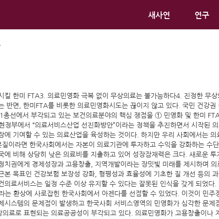
새사연
연구
앙
손시킬 한미 FTA3. 의료민영화 극복 없이 무상의료는 불가능하다4. 진정한 무
는 반면, 한미FTA를 비롯한 의료민영화시도는 끊이지 않고 있다. 국민 건강
1총선에서 부각되고 있는 보건의료분야의 핵심 쟁점을 ① 민영화 및 한미 FTA
노무현정부에서 “의료서비스산업 선진화방안”이라는 정책을 추진하면서 시작된
장에 기여할 수 있는 의료산업을 육성하는 것이다. 하지만 우리 사회에서는 의
의 본질이라면 한국사회에서는 자본이 의료기관에 투자하고 수익을 강화하는 수
국에 비해 상당히 낮은 의료비를 지출하고 있어 성장잠재력은 크다. 새로운 
 정치권에게 경제성장과 고용창출, 지역개발이라는 장밋빛 미래를 제시하며 
근본 목표인 건강보험 보장성 강화, 형평성과 효율성에 기초한 질 개선 등의
건의료서비스는 일정 수준 이상 유지할 수 있다는 잘못된 인식을 갖게 되었다
는 환상에 사로잡힌 한국사회에서 아젠다를 선점할 수 있었다. 이것이 민주
경제시스템의 문제점이 발생하고 한국사회 서비스영역의 민영화가 심각한 문제
상의료로 표현되는 의료공공성이 부각되고 있다. 의료민영화가 고용창출이나 