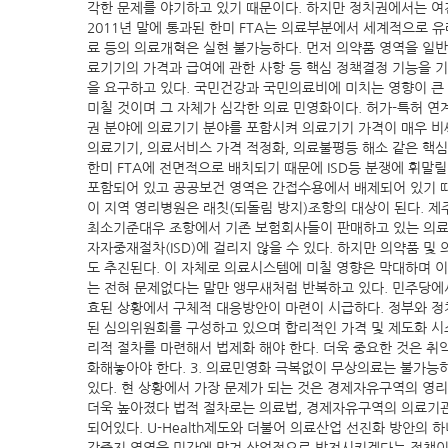
각한 문제를 야기하고 있기 때문이다. 하지만 정치권에서는 여
2011년 말에 통과된 한미 FTA는 의료부분에서 세계적으로 
료 등의 의료개혁은 실현 불가능하다. 먼저 의약품 영역을 일반
료기기의 가격과 급여에 관한 사항 등 핵심 정책결정 기능을 
을 요구하고 있다. 국민건강과 국민의료비에 미치는 영향이 큰
미칠 것이며 그 자체가 심각한 의료 민영화이다. 허가-특허 
권 분야에 의료기기 분야를 포함시켜 의료기기 가격이 매우 비싸
의료기기, 의료서비스 가격 적정화, 의료불평등 해소 같은 핵
한미 FTA에 전면적으로 배치되기 때문에 ISD등 분쟁에 휘말
포함되어 있고 공공보건 영역은 간접수용에서 배제되어 있기 때
이 지역 영리병원은 래칫(되돌림 방지)조항의 대상이 된다. 
최소기준대우 조항에서 기존 보험회사들이 판매하고 있는 의료보
자자중재절차(ISD)에 걸리지 않을 수 있다. 하지만 의약품
도 추진된다. 이 자체로 의료시스템에 미칠 영향은 막대하며 
는 전혀 문제없다는 말만 앵무새처럼 반복하고 있다. 민주당에서
효된 상황에서 구체적 대응방안이 마련이 시급하다. 정부와 정
된 심의위원회를 구성하고 있으며 합리적인 가격 및 제도화 시
리적 절차를 마련해서 법제화 해야 한다. 더욱 중요한 것은 
화해놓아야 한다. 3. 의료민영화 극복없이 무상의료는 불가능
있다. 현 상황에서 가장 문제가 되는 것은 경제자유구역의 
더욱 높아졌다 법적 절차로는 의료법, 경제자유구역의 의료기관
되어있다. U-Health제도와 더불어 의료산업 선진화 방안