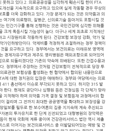
못하고 있다.2. 의료공공성을 심각하게 훼손시킬 한미 FTA
 제도개선을 지속적으로 요구하고 있으며 실제 작동할 경우 무상의
보호를 더욱 강화하고 있다. 가장 문제가 되는 것은 의약품과 의
는 여기에 의료행위, 질병군, 신의료기술 등마저도 포함시킬 것
 없는 민간기구를 통해 진행하는 것은 국민건강에 심각한 위해를
을 크게 폭등시킬 가능성이 높다. 더구나 세계 최초로 지적재산
하고 시장원리로 작동하게 된다. 건강보험 보장성 강화, 약가 및
는 약가인하방안이다. 약제비를 적정하게 조절하려는 정부 정책이
열 것을 요구하고 있다. 정부에서는 보건의료는 미래유보 영역에
달하는 경제자유구역과 제주도 영리병원은 예외조항으로 되어있어
점으로 되돌리겠다던 기존의 약속에 위배된다. 또한 간접수용과
다. 정부에서 주장하는 것처럼 건강보험이 전체적으로 당장 투
의 의료관련 보험상품 활성화는 현 협약에서 합의된 내용만으로
TA에 대한 정치권의 입장은 애매하다. 정부와 여당에서는 의료
11 총선에서 이슈로 부각되지 못하고 있다. 하지만 315 발
 한다. 현재도 공단이나 심평원 등은 건정심등 각 단체가 망라
을 지적해야 하며 의약품 가격 결정 및 보험등재 과정에서의 합
일이 걸리며 그 전까지 최대한 공공영역을 확대하고 보장성을 강
중앙일보를 필두로 한 보수여론의 집중 지지속에 계속 추진되고
외구자본의 투자유치로 한 단계 진전되었고 대형병원의 장악력은
 등이 현재 국회에 계류 중이며 건강관리서비스 법안 역시 제출
서비스로 이어지는 보건의료서비스 중 미발달되어있는 예방 및 건