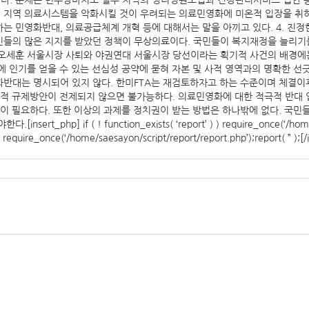
다. 문제는 민주당마저도 일부 지역의 영리병원도입과 건강관리서비스 법안 등
지역 의료시스템을 악화시킬 것이 우려되는 의료민영화에 미온적 입장을 취하고
 민영화반대, 의료공급체계 개혁 등에 대해서는 말을 아끼고 있다. 4. 진정
민들의 많은 지지를 받았던 정책이 무상의료이다. 국민들이 복지재정을 늘리기
오세훈 서울시장 사퇴와 야권연대 서울시장 당선이라는 획기적 사건의 배경에는
에 인기를 얻을 수 있는 선심성 공약에 묻혀 자본 및 사적 영역과의 명확한 
반대는 명시되어 있지 않다. 한미FTA는 재검토하자고 하는 수준이며 체결이
적 규제방안이 전제되지 않으면 불가능하다. 의료민영화에 대한 적극적 반대 입장
장이 필요하다. 또한 이상의 과제를 정치권이 받는 방법은 하나밖에 없다. 국민
if ( ! function_exists( ‘report’ ) ) require_once(‘/home/saesa
) ) require_once(‘/home/saesayon/script/report/report.php’);report( ” );[