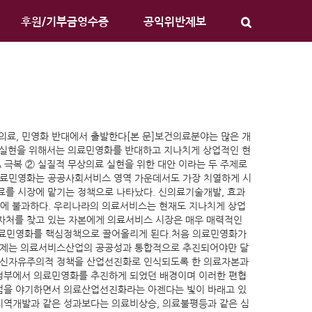
후원/기부금영수증
공익위반제보
상의료, 민영화 반대에서 출발한다[본 문]보건의료분야는 많은 개
권 실현을 위해서는 의료민영화를 반대하고 지나치게 상업적인 현
 극복 ② 실질적 무상의료 실현을 위한 대안 이라는 두 주제로
 의료민영화는 공공사회서비스 영역 가운데서도 가장 치열하게 시
료를 시장에 맡기는 정책으로 나타났다. 신의료기술개발, 효과
단에 불과하다. 우리나라의 의료서비스는 현재도 지나치게 상업
투자처를 찾고 있는 자본에게 의료서비스 시장은 매우 매력적인
의료민영화를 핵심정책으로 끌어올리게 된다.처음 의료민영화가
 과제는 의료서비스산업의 공공성과 통합적으로 추진되어야만 달
. 신자유주의적 정책을 산업선진화로 인식되도록 한 의료자본과
정부에서 의료민영화를 추진하게 되었던 배경이며 이러한 편협
점을 야기하면서 의료산업선진화라는 아젠다는 빛이 바래고 있
지역개발과 같은 성과보다는 의료비상승, 의료불평등과 같은 심