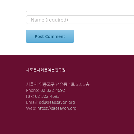
새로운사회를여는연구원
서울시 영등포구 선유동 1로 33, 3층
Phone:
02-322-4692
Fax:
02-322-4693
Email:
edu@saesayon.org
Web:
https://saesayon.org