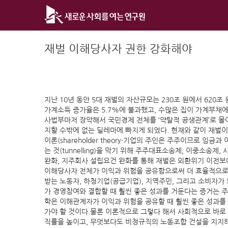
Skip
to
content
재벌 이해당사자 권한 강화해야
지난 10년 동안 5대 재벌의 자산규모는 230조 원에서 620조
가계소득 증가율은 5.7%에 불과했고, 수많은 집이 가계부채에
사법부마저 장악해서 국민경제 전체를 ‘약탈적 공생관계’로 몰아넣었
지할 수밖에 없는 딜레마에 빠지게 되었다. 현재와 같이 재벌
이론(shareholder theory·기업의 주인은 주주이므로
는 것(tunnelling)을 막기 위해 주주대표소송제, 이중소
완화, 지주회사 설립요건 완화를 통해 재벌은 외환위기 이전보다 더
이해당사자 전체가 이익과 위험을 공유함으로써 더 효율적으로 
받는 노동자, 하청기업(공급기업), 지역주민, 그리고 소비
가 경영참여와 결합할 때 훨씬 좋은 성과를 거둔다는 증거는 
학은 이해관계자가 이익과 위험을 공유할 때 훨씬 좋은 성과를
가야 할 것이다.물론 이론적으로 그렇다 해서 사회적으로 바로 실
직률을 높이고, 무엇보다도 비정규직의 노동조합 건설을 지지해