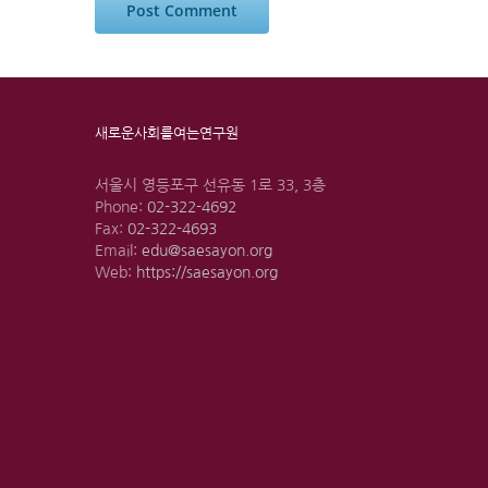
새로운사회를여는연구원
서울시 영등포구 선유동 1로 33, 3층
Phone:
02-322-4692
Fax:
02-322-4693
Email:
edu@saesayon.org
Web:
https://saesayon.org