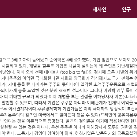
새사연
연구
 원으로 3배 가까이 늘어났고 순이익은 4배 증가했다. 기업 일반으로 보아도 2
 시달리고 있다. 재벌을 필두로 기업은 나날이 살찌는데 왜 국민은 가난해질까
다. 이미 오래 전에 대마불사(too big to fail)의 경지에 오른 재벌의
이 지배주주의 이익만 극대화한다면 사회의 양극화가 격심해지고 국가 전체는 위
 임금과 이자, 지대 등을 뺀 나머지는 주주의 몫이다)에 입각한 소액주주운동으로
송제, 사외이사제 등을 도입한 것은 분명 혁혁한 성과이다. 그러나 이명박 정부 
 거대한 규모가 되었다.이제 재벌을 보는 관점을 이해당사자 이론(stakehold
발전할 수 있으며, 따라서 기업은 주주뿐 아니라 이해관계자 전체의 이익을 극
자가 모두 이해관계자이다.주류경제학과 기업가들은 이익 극대화의 방정식이 복
주주자본주의의 원조인 미국에서도 얼마든지 찾을 수 있다(프리먼의 공유자본주의
 보인다는 것을 이론적으로 증명했다. 롤즈의 정의론을 여기에 적용한다면 현재
현될 수 있는 것은 아니다. 우선 주주뿐 아니라 이해당사자 모두의 권한을 강화
야 한다. 노동자가 경영에 참여해야 하며, 하청기업은 납품단가의 공동교섭권