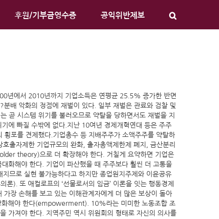
후원/기부금영수증
공익위반제보
000년에서 2010년까지 기업소득은 연평균 25.5% 증가한 반면
?분배 악화의 정점에 재벌이 있다. 일부 재벌은 관료와 검찰 및
 위기는 곧 시스템 위기를 불러오므로 약탈을 당하면서도 재벌을 지
기에 빠질 수밖에 없다.지난 10여년 경제개혁연대 등은 주주
 재벌의 횡포를 견제했다.기업총수 등 지배주주가 소액주주를 약탈하
들어 상호출자제한 기업규모의 완화, 출자총액제한제 폐지, 금산분리
er theory)으로 더 확장해야 한다. 거칠게 요약하면 기업은
대화해야 한다. 기업이 파산했을 때 주주보다 훨씬 더 고통을
잡해지므로 실현 불가능하다고 하지만 종업원지주제와 이윤공유
론). 또 애컬로프의 ‘선물로서의 임금’ 이론을 잇는 행동경제
 가장 손해를 보고 있는 이해관계자에게 더 많은 보상이 돌아
해야 한다(empowerment). 10%라는 미미한 노동조합 조
을 가져야 한다. 지역주민 역시 위원회의 형태로 자신의 의사를