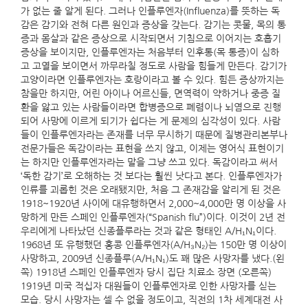
가 없는 줄 알게 된다. 그러나 인플루엔자(Influenza)를 뜻하는 독
감은 감기와 전혀 다른 원인과 증상을 갖는다. 감기는 콧물, 목의 통
증과 몸살과 같은 증상으로 시작되면서 기침으로 이어지는 호흡기
증상을 보이지만, 인플루엔자는 처음부터 인후통(목 통증)이 심하
고 고열을 보이면서 까무라칠 정도로 사람을 힘들게 만든다. 감기가
고양이라면 인플루엔자는 호랑이라고 볼 수 있다. 힘든 증상까지는
참을만 하지만, 어린 아이나 어르신들, 면역력이 약하거나 중증 질
환을 앓고 있는 사람들이라면 합병증으로 폐렴이나 뇌염으로 진행
되어 사망에 이르게 되기가 쉽다는 게 문제의 심각성이 있다. 사람
들이 인플루엔자라는 존재를 너무 무시하기 때문에 질병관리본부나
전문가들은 독감이라는 표현을 쓰지 않고, 이제는 영어식 표현이기
는 하지만 인플루엔자라는 말을 그냥 쓰고 있다. 독감이라고 써서
‘독한 감기’로 오해하는 것 보다는 훨씬 낫다고 본다. 인플루엔자가
인류를 괴롭힌 것은 오래됐지만, 처음 그 존재감을 알리게 된 것은
1918~1920년 사이에 대유행하면서 2,000~4,000만 명 이상을 사
망하게 만든 스페인 인플루엔자(“Spanish flu”)이다. 이것이 2년 전
우리에게 나타났던 신종플루라는 것과 같은 형태인 A/H₁N₁이다.
1968년 또 유행했던 홍콩 인플루엔자(A/H₃N₂)는 150만 명 이상이
사망하고, 2009년 신종플루(A/H₁N₁)도 꽤 많은 사망자를 냈다.(왼
쪽) 1918년 스페인 인플루엔자 당시 집단 치료소 장면 (오른쪽)
1919년 미국 적십자 대원들이 인플루엔자로 인한 사망자를 싣는
모습. 당시 사망자는 셀 수 없을 정도이고, 직전의 1차 세계대전 사