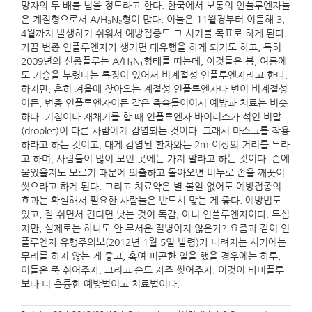
망자의 두 배를 넘을 정도라고 한다. 한국에서 보통의 인플루엔자들
은 계절형으로서 A/H₃N₂형이 많다. 이들은 11월경부터 이듬해 3,
4월까지 발생하기 쉬워서 예방접종도 그 시기를 목표로 하게 된다.
가끔 변종 인플루엔자가 생기면 대유행을 하게 되기도 하고, 특히
2009년의 신종플루는 A/H₁N₁형태를 띠는데, 이것들은 봄, 여름에
도 기승을 부렸다는 특징이 있어서 비계절성 인플루엔자라고 한다.
하지만, 흔히 겨울에 찾아오는 계절성 인플루엔자나 변이 비계절성
이든, 변종 인플루엔자이든 같은 족속들이어서 예방과 치료는 비슷
하다. 기침이나 재채기를 할 때 인플루엔자 바이러스가 섞인 비말
(droplet)이 다른 사람에게 감염되는 것이다. 그래서 마스크를 착용
하라고 하는 것이고, 대게 감염된 환자와는 2m 이상의 거리를 두라
고 하며, 사람들이 많이 모인 곳에는 가지 말라고 하는 것이다. 손에
묻었을지도 모르기 때문에 외출하고 돌아오면 비누로 손을 깨끗이
씻으라고 하게 된다. 그리고 치료약은 별 볼일 없어도 예방접종의
효과는 확실해서 필요한 사람들은 반드시 맞는 게 좋다. 예방법도
있고, 잘 쉬면서 견디면 낫는 것이 독감, 아니 인플루엔자이다. 무섭
지만, 실제로는 하나도 안 무서운 질병이지 않은가? 요즘과 같이 인
플루엔자 유행주의보(2012년 1월 5일 발령)가 내려지는 시기에는
무리를 하지 않는 게 좋고, 혹여 피곤한 일을 했을 경우에는 하루,
이틀은 푹 쉬어주자. 그리고 손도 자주 씻어주자. 이것이 타미플루
보다 더 훌륭한 예방법이고 치료법이다.