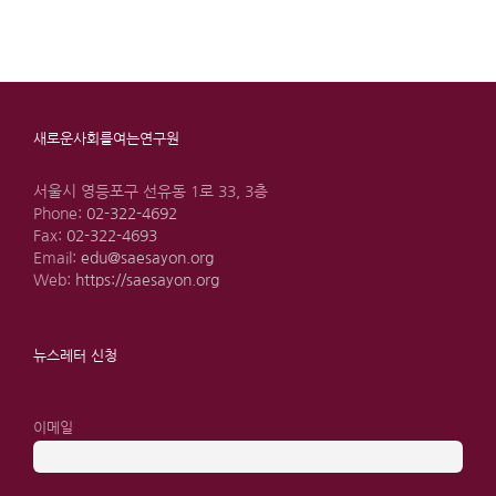
새로운사회를여는연구원
서울시 영등포구 선유동 1로 33, 3층
Phone:
02-322-4692
Fax:
02-322-4693
Email:
edu@saesayon.org
Web:
https://saesayon.org
뉴스레터 신청
이메일