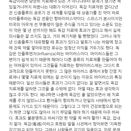
독감이라면 당연히 치료해야 되는 거 아니냐부터 문제가 생기면 책
임질거냐까지 짜증나는 대화가 이어진다. 독감 치료약은 없다2년
전 신종플루의 공포가 전 세계를 뒤덮을 때 상종가를 친 약이 바로
타미플루라는 독감 전용인 항바이러스약이다. 스위스가 본사이지만
미국의 아무개 전 부통령이 많은 주식을 가지고 있다는 소문도 있는
이 약은 몇 년 전까지만 해도 독감 치료에 효과가 없다고 해서 실제
의사들은 잘 쓰지도 않고, 거의 폐기처분 될 뻔했었다. 그러나 재작
년 신종플루가 대유행할 때 효과가 있다고 발표가 나는 바람에 창고
에 잔뜩 약을 쌓아두었던 로슈는 엄청난 이익을 거두기도 했다. 독
감은 인플루엔자(Influenza)라는 바이러스이다. 바이러스들은 그
변이가 쉽게 되기 때문에 해마다 다른 종류의 치료제를 만들어야 하
는 어려움이 있어서 그것들을 치료하는 항바이러스제는 그다지 효
과적으로 만들어지지 못한다. 그 많은 바이러스 중에서 B형 간염 치
료제나 몇몇 치료제 외에는 잘 쓰이지 않는 이유도 바이러스의 특징
때문이다. 일선 의사들은 효과가 그다지 없다는 걸 알면서도 독감
치료제를 달라면 그것을 줄 수밖에 없다. 어떨 때는 효과 생각하지
않고 주기도 한다. 왜냐하면 나중에 독감인 줄 알았으면서 왜 치료
제를 주지 않았느냐고 환자들이 항의하거나 만일의 사태에서 법적
문제도 가지고 있기 때문이다. 그렇다고 그 약이 건강보험으로 되는
가 하면 그렇지도 않아서 자기 부담을 해야 하기 때문에 아주 비싸
다. 효과도 불분명하고 비싸기만 한 약을 꼭 써야 할까? 독감, 겁내
지 말자. 독감(毒感)이라고 표현된 말을 사전에서 찾아보면 ‘지독한
감기’라고 되어 있다. 그래서 사람들은 감기의 일종이고, 아무 문제