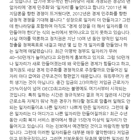
고 있습니다. 급기야 보수적인 한나라당이 새로 개정되는 정강의 맨
앞자리에 ‘경제 민주화’와 ‘일자리’를 놓았다고 합니다.“2011년 복
지담론을 향한 경쟁이 뜨거웠다면, 2012년은 경제 민주화를 향한
긍정적 경쟁을 기대해 봅니다.” 성장으로 일자리 더 만들자고? 그런
데 한나라당을 포함하여 아직도 “경제 성장을 더 해서 일자리를 더
만들어야 한다”는 식의 논리에서 벗어나오고 있지 못하고 있습니다.
사실 여야를 막론하고 정치권은 지난 10여 년 동안 양적인 일자리
창출을 정책목표로 내걸고 매년 몇 십 만 개 일자리를 만들었나 하
는 실적에 매달렸습니다. 최근 이명박 정부도 일자리가 무려
40~50만개가 늘어났다고 요란하게 홍보하고 있지요. 그럼 50만개
나 일자리가 새로 만들어졌는데 왜 국민들은 경제가 힘들다고 하고,
정치권도 새삼 경제 민주화를 경쟁적으로 주장할까요.만들어진 일
자리 마다 급여와 근무조건이 형편없기 때문입니다. 워킹푸어가 괜
히 생기는 것이 아닙니다. 중간 임금의 2/3이하인 저임금 근로자가
25%이상이 넘어 OECD최고라는 불명예도 여기서부터 시작되는
것입니다. 특히 일하는 시간은 정규직보다 결코 적지 않은데 시간당
근로소득 자체가 워낙 적은 경우가 허다할 정도로 땀흘려 일해도 안
되는 일자리들이죠.나쁜 일자리? 나쁘게 만든 일자리다. 그런데 좋
은 일자리는 다 어디가고 나쁜 일자리만 만들어질까요? 최근 수년
동안 사회 복지 서비스 분야에서 평균 15만개 이상씩 일자리가 만
들어지고 있습니다. 이는 진보에서 예견했던 것이고 바람직한 방향
입니다. 그런데 이러한 일자리들은 대부분 매우 열악한데다 저임금
이고 비정규직입니다. 그러면 진보운동이 당초에 열악한 일자리 창