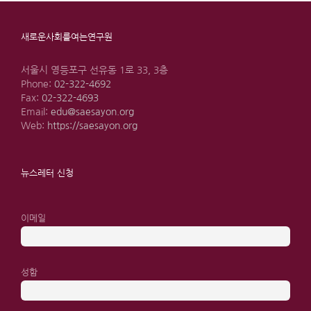
새로운사회를여는연구원
서울시 영등포구 선유동 1로 33, 3층
Phone:
02-322-4692
Fax:
02-322-4693
Email:
edu@saesayon.org
Web:
https://saesayon.org
뉴스레터 신청
이메일
성함