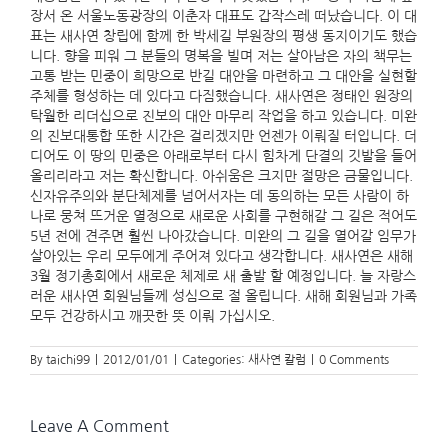
장서 온 서울노동광장의 이춘자 대표도 갑작스레 떠났습니다. 이 대
표는 새사연 창립에 함께 한 박세길 부원장의 평생 동지이기도 했습
니다. 향을 피워 그 분들의 명복을 빌며 저는 살아남은 자의 책무는
고통 받는 민중이 희망으로 반길 대안을 마련하고 그 대안을 실현할
주체를 형성하는 데 있다고 다짐했습니다. 새사연은 정태인 원장의
탁월한 리더십으로 진보의 대안 마무리 작업을 하고 있습니다. 미완
의 진보대통합 또한 시간은 걸리겠지만 언젠가 이뤄질 터입니다. 더
디어도 이 땅의 민중은 아래로부터 다시 힘차게 단결의 깃발을 들어
올리리라고 저는 확신합니다. 아쉬움은 크지만 절망은 금물입니다.
신자유주의와 분단체제를 넘어서자는 데 동의하는 모든 사람이 하
나로 뭉쳐 뜨거운 열정으로 새로운 사회를 구현해갈 그 길은 적어도
5년 전에 견주면 훨씬 나아갔습니다. 미완의 그 길을 열어갈 임무가
살아있는 우리 모두에게 주어져 있다고 생각합니다. 새사연은 새해
3월 정기총회에서 새로운 체제로 새 출발 할 예정입니다. 늘 자랑스
러운 새사연 회원님들께 성심으로 절 올립니다. 새해 회원님과 가족
모두 건강하시고 깨끗한 뜻 이뤄 가십시오.
By
taichi99
|
2012/01/01
|
Categories:
새사연 칼럼
|
0 Comments
Leave A Comment