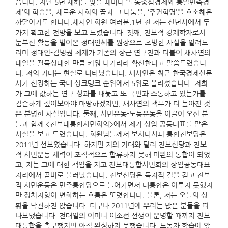
습니다. 지난 5년 새해를 맞을 때마다 ‘노동중심경제와 통일민족경
제’의 학습을, 새로운 사회의 꿈과 그 나눔을, ‘주권혁명’을 호소해온
까닭이기도 합니다.새사연 회원 여러분.1년 전 저는 신년사에서 두
가지 확고한 전망을 보고 드렸습니다. 첫째, 진보적 경제학자로서
눈부신 활동을 벌여온 정태인씨를 원장으로 초빙한 사실을 알려드
리며 정태인-김병권 체제가 기존의 상근 연구진과 더불어 새사연의
내일을 괄목상대할 만큼 키워 나가리라 확신한다고 말씀드렸습니
다. 저의 기대는 현실로 나타났습니다. 새사연은 최근 한국경제신문
사가 선정하는 국내 싱크탱크 순위에서 5위로 올라섰습니다. 저희
가 그에 값하는 연구 성과를 내놓고 또 국민과 소통하고 있는가를
겸손하게 짚어보아야 마땅하겠지만, 새사연의 책무가 더 높아진 것
은 분명한 사실입니다. 둘째, 시민운동-노동운동을 이끌어 오신 분
들과 함께 <진보대통합시민회의>에서 제가 상임 공동대표를 맡은
사실을 보고 드렸습니다. 회원님들께서 보시다시피 통합진보당은
2011년 선보였습니다. 하지만 저의 기대와 달리 진보신당과 진보
적 시민운동 세력이 조직적으로 합류하지 못해 미완의 통합이 되었
고, 저는 그에 대한 책임을 지고 진보대통합시민회의 상임공동대표
자리에서 곧바로 물러났습니다. 진보신당은 독자적 길을 걷고 진보
적 시민운동은 민주통합당으로 들어가면서 대통합은 이루지 못했지
만 정치지형이 변화하는 흐름은 또렷합니다. 물론, 저는 오늘의 상
황을 낙관하진 않습니다. 더구나 2011년에 우리는 많은 분들을 떠
나보냈습니다. 전태일의 어머니 이소선 선생이 운명할 때까지 진보
대통합을 촉구했지만 아직 완성하지 못했습니다. 노동자 학습에 앞