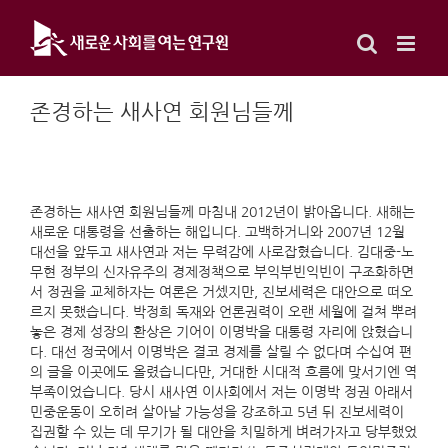
Skip
to
content
존경하는 새사연 회원님들께
존경하는 새사연 회원님들께 마침내 2012년이 밝아옵니다. 새해는
새로운 대통령을 선출하는 해입니다. 고백하거니와 2007년 12월
대선을 앞두고 새사연과 저는 무력감에 사로잡혔습니다. 김대중-노
무현 정부의 신자유주의 경제정책으로 부익부빈익빈이 구조화하면
서 정권을 교체하자는 여론은 거셌지만, 진보세력은 대안으로 떠오
르지 못했습니다. 박정희 독재와 언론권력이 오랜 세월에 걸쳐 뿌려
놓은 경제 성장의 환상은 기어이 이명박을 대통령 자리에 앉혔습니
다. 대선 정국에서 이명박은 결코 경제를 살릴 수 없다며 수십여 편
의 글을 이곳에도 올렸습니다만, 거대한 시대적 흐름에 맞서기엔 역
부족이었습니다. 당시 새사연 이사회에서 저는 이명박 정권 아래서
민중운동이 오히려 살아날 가능성을 강조하고 5년 뒤 진보세력이
집권할 수 있는 데 무기가 될 대안을 치밀하게 벼려가자고 당부했었