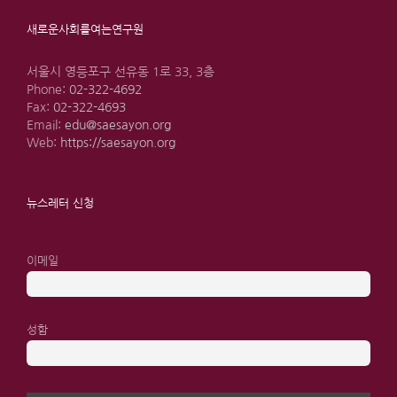
새로운사회를여는연구원
서울시 영등포구 선유동 1로 33, 3층
Phone:
02-322-4692
Fax:
02-322-4693
Email:
edu@saesayon.org
Web:
https://saesayon.org
뉴스레터 신청
이메일
성함