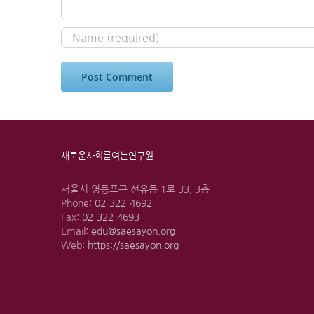
새로운사회를여는연구원
서울시 영등포구 선유동 1로 33, 3층
Phone:
02-322-4692
Fax:
02-322-4693
Email:
edu@saesayon.org
Web:
https://saesayon.org