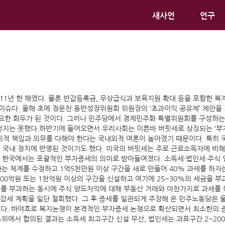
새사연
연구
11년 한 해였다. 물론 반값등록금, 무상급식과 보육지원 확대 등을 포함한 복
혁 이슈다. 올해 초에 정운찬 동반성장위원회 위원장의 ‘초과이익 공유제’ 제안
요한 화두가 된 것이다. 그러나 민주당에서 경제민주화 특별위원회를 구성하는
얻지는 못했다.하반기에 들어오면서 우리사회는 이른바 버핏세로 상징되는 ‘부
회적 책임과 의무를 다해야 한다는 국내외적 여론이 높아졌기 때문이다. 특히
 국내 정치에 반영된 것이기도 했다. 미국의 버핏세는 주로 근로소득자에 비
만 한국에서는 포괄적인 부자증세의 의미로 받아들여졌다. 소득세·법인세·주식 
하는 체계를 수정하고 1억5천만원 이상 구간을 새로 만들어 40% 과세를 하자
500억원 또는 1천억원 이상의 구간을 신설하고 여기에 25~30%의 세금을 
를 부과하는 동시에 주식 양도차익에 대해 부동산 거래와 마찬가지로 과세를 
 감세 계획을 일단 철회했다. 그 후 증세를 일관되게 주장해 온 민주노동당은 
. 바야흐로 복지논쟁이 본격적인 부자증세 논쟁으로 확산되면서 최소한의 증세
소위에서 합의된 결과는 소득세 최고구간 신설 무산, 법인세는 과표구간 2~200