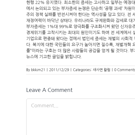
현행 22% 유지였다. 최소한의 증세는 고사하고 일부는 예정
에서 논의되고 있는 부자증세 논쟁은 단순히 ‘공평 과세’ 차원
주의 정책 실패를 반전시켜야 한다는 역사성을 담고 있다. 전
재정여력이 바닥난 상태다. 우리나라도 규제완화와 감세로 대기
부자증세는 1%대 99%로 양극화를 구조화시켜 왔던 신자유주
경제위기를 고착시키는 최대의 원인이기도 하며 전 세계에서 실
기업으로 편중돼 왔다는 점에서 법인세 증세는 재벌의 사회적 
다. 복지에 대한 국민들의 요구가 높아지면 질수록, 재벌개혁 
를”이라는 구호는 더 많은 사람들의 공감을 얻게 될 것이다. 부
뉴스에 기고한 글임을 밝힙니다.
By
bkkim21
|
2011/12/29
|
Categories:
새사연 칼럼
|
0 Comment
Leave A Comment
Comment