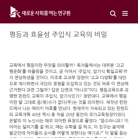
Skip
to
content
평등과 효율성 주입식 교육의 비밀
교육에서 평등이란 무엇을 의미할까? 독자들께서는 대부분 ‘고교
평준화’를 떠올렸을 것이고, 곧 이어서 ‘주입식, 암기식 획일교육’까
지 연상하셨을 것이다. 이주호 교과부 장관이 ‘고교 다양화’를 대안
으로 제시하면서 극단의 경쟁을 도입하고 있는 것도 바로 이 연상에
근거한다.과연 그럴까? 답은 단연코 “아니오”이다. 평등교육으로 유
명한 핀란드 교육이 주입식, 암기식인가? 정반대다. 교육에서 평등
이란 말 그대로 등(等)수가 없다(平)는 것을 의미한다. 재작년 핀란
드에서 나는 에리키 아호를 만났다. 현재까지 지속되고 있는 핀란드
의 교육개혁 40년 역사 중 처음 20년 동안의 국가교육청장이었다.
은발의 이 노신사는 매우 의아한 표정으로 물었다. “등수라니요? 이
아이는 달리기를 잘 하고, 얘는 수학을 잘 하고, 이 친구는 음악에
발군인데 아이들의 순서를 어떻게 정한다는 얘기죠?” 이 말을 듣는