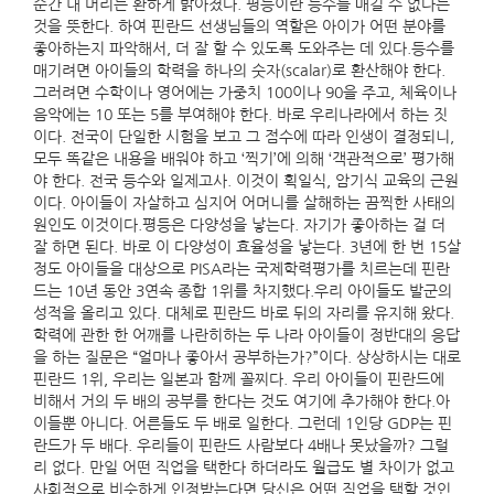
순간 내 머리는 환하게 밝아졌다. 평등이란 등수를 매길 수 없다는
것을 뜻한다. 하여 핀란드 선생님들의 역할은 아이가 어떤 분야를
좋아하는지 파악해서, 더 잘 할 수 있도록 도와주는 데 있다.등수를
매기려면 아이들의 학력을 하나의 숫자(scalar)로 환산해야 한다.
그러려면 수학이나 영어에는 가중치 100이나 90을 주고, 체육이나
음악에는 10 또는 5를 부여해야 한다. 바로 우리나라에서 하는 짓
이다. 전국이 단일한 시험을 보고 그 점수에 따라 인생이 결정되니,
모두 똑같은 내용을 배워야 하고 ‘찍기’에 의해 ‘객관적으로’ 평가해
야 한다. 전국 등수와 일제고사. 이것이 획일식, 암기식 교육의 근원
이다. 아이들이 자살하고 심지어 어머니를 살해하는 끔찍한 사태의
원인도 이것이다.평등은 다양성을 낳는다. 자기가 좋아하는 걸 더
잘 하면 된다. 바로 이 다양성이 효율성을 낳는다. 3년에 한 번 15살
정도 아이들을 대상으로 PISA라는 국제학력평가를 치르는데 핀란
드는 10년 동안 3연속 종합 1위를 차지했다.우리 아이들도 발군의
성적을 올리고 있다. 대체로 핀란드 바로 뒤의 자리를 유지해 왔다.
학력에 관한 한 어깨를 나란히하는 두 나라 아이들이 정반대의 응답
을 하는 질문은 “얼마나 좋아서 공부하는가?”이다. 상상하시는 대로
핀란드 1위, 우리는 일본과 함께 꼴찌다. 우리 아이들이 핀란드에
비해서 거의 두 배의 공부를 한다는 것도 여기에 추가해야 한다.아
이들뿐 아니다. 어른들도 두 배로 일한다. 그런데 1인당 GDP는 핀
란드가 두 배다. 우리들이 핀란드 사람보다 4배나 못났을까? 그럴
리 없다. 만일 어떤 직업을 택한다 하더라도 월급도 별 차이가 없고
사회적으로 비슷하게 인정받는다면 당신은 어떤 직업을 택할 것인