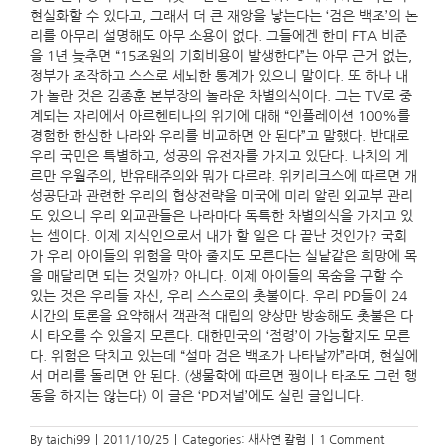
현실화할 수 있다고, 그래서 더 큰 재앙을 낳는다는 ‘검은 백조’의 논
리를 아무리 설명해도 아무 소용이 없다. 그들에겐 한미 FTA 비준
을 1년 늦추면 “15조원의 기회비용이 발생한다”는 아무 근거 없는,
정부가 조작하고 스스로 세뇌한 통계가 있으니 말이다. 또 하나 내
가 놀란 것은 김종훈 본부장의 놀라운 차별의식이다. 그는 TV로 중
계되는 자리에서 아르헨티나의 위기에 대해 “인플레이션 100%를
경험한 한심한 나라와 우리를 비교하면 안 된다”고 말했다. 반대로
우리 국민은 특별하고, 성공의 유전자를 가지고 있단다. 나치의 게
르만 우월주의, 반유태주의와 뭐가 다르랴. 위키리크스에 따르면 개
성공단과 관련한 우리의 협상전략을 미국에 미리 알린 외교부 관리
도 있으니 우리 외교관들은 나라마다 독특한 차별의식을 가지고 있
는 셈이다. 이제 지식인으로서 내가 할 일은 다 끝난 것인가? 국회
가 우리 아이들의 위험을 막아 줄지도 모른다는 실낱같은 희망에 목
을 매달리면 되는 것일까? 아니다. 이제 아이들의 목숨을 구할 수
있는 것은 우리들 자신, 우리 스스로의 촛불이다. 우리 PD들이 24
시간의 토론을 요약해서 객관적 대립의 양상만 방송해도 촛불은 다
시 타오를 수 있을지 모른다. 대한민국의 ‘점령’이 가능할지도 모른
다. 위험은 닥치고 있는데 “설마 검은 백조가 나타날까”라며, 현실에
서 머리를 돌리면 안 된다. (생물학에 따르면 꿩이나 타조도 그런 행
동을 하지는 않는다) 이 글은 ‘PD저널’에도 실린 글입니다.
By
taichi99
|
2011/10/25
|
Categories:
새사연 칼럼
|
1 Comment