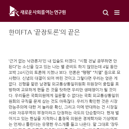
Skip
to
content
한미FTA ‘끝장토론’의 끝은
‘근거 없는 낙관론자’인 내 입술도 터졌다. “시험 전날 공부하면 안
된다”는 소신을 갖고 있는 나는 별 준비도 하지 않았는데 4일 동안
꼬박 24시간의 토론에 지쳤나 보다. 언론은 “팽팽” “치열” 등으로 묘
사했다. 신념의 대결이 되어 버린 것이고 그렇다면 우리는 얻은 게
없다. 진행을 맡은 남경필 외교통상통일위원회 위원장이 중립을 표
방하며 교묘하게 편들 든 것을 탓하면 우리만 생떼쟁이가 될 것이
다. 우리들은 국회의원에게 질문할 수 없다는 국회 외교통상통일위
원회의 규칙을 문제 삼는 것도 마뜩찮다. 우리가 확인한 것은 시장
만능주의에 대한 저 놀라운 확신, 그리고 이에 반대하는 건 시장질
서와 자유무역의 부정이라고 단정하는 극도의 단순함이다. 현재 벌
어지고 있는 현실을 지적하니 홍정욱 의원은 경제학자와 기상예보
는 언제나 틀린다는 유명한 우스개를 들고 나온다. 말 그대로 ‘장두