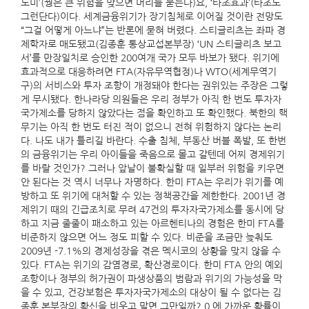
노미’(꿩은 큰 위험을 맞으면 머리를 묻는다)요, ‘타조효과’(타조도
그런단다)이다. 세계금융위기가 장기침체로 이어질 것이란 전망도
“그걸 어떻게 아느냐”는 반론에 묻혀 버렸다. 스티글리츠는 좌파 경
제학자로 매도됐고(김종훈 통상교섭본부장) ‘UN 스티글리츠 보고
서’를 만장일치로 승인한 200여개 국가 모두 바보가 됐다. 위기에
효과적으로 대응하려면 FTA(자유무역협정)나 WTO(세계무역기
구)의 서비스와 투자 조항이 개정돼야 한다는 권위있는 주장은 그렇
게 무시됐다. 한나라당 의원들은 우리 정부가 아직 한 번도 투자자
국가제소를 당하지 않았다는 점을 확인하고 또 확인했다. 북한의 핵
무기는 아직 한 번도 터진 적이 없으니 전혀 위험하지 않다는 논리
다. 나도 내가 틀리길 바란다. 수출 침체, 부동산 버블 폭발, 또 한번
의 금융위기는 우리 아이들을 죽음으로 몰고 갈텐데 어찌 경제위기
를 바랄 것인가? 그러나 앞날이 불확실할 때 일부러 위험을 키우면
안 된다는 것 역시 너무나 자명하다. 한미 FTA는 우리가 위기를 예
방하고 또 위기에 대처할 수 있는 정책공간을 제한한다. 2001년 경
제위기 때의 긴급조치로 무려 47건의 투자자국가제소를 동시에 당
하고 지금 줄줄이 패소하고 있는 아르헨티나의 경험은 한미 FTA를
비준하지 않으면 어느 정도 피할 수 있다. 비준을 조금만 늦춰도
2009년 -7.1%의 경제성장을 겪은 멕시코의 상황을 맞지 않을 수
있다. FTA는 위기의 감염경로, 확산경로이다. 한미 FTA 안의 예외
조항이나 정부의 허가권이 파생상품의 범람과 위기의 가능성을 막
을 수 있고, 건강보험은 투자자국가제소의 대상이 될 수 없다는 김
종훈 본부장의 확신을 비웃고 말면 그만일까? 0 에 가까운 확률이