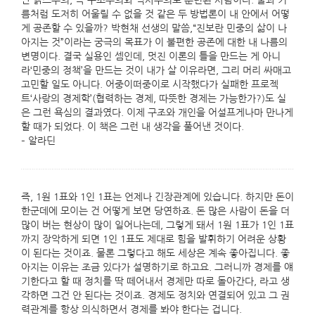
난 맑스주의, 즉 구조주의와 역사주의로 훈련된 사람이다. 물과 기
름처럼 도저히 어울릴 수 없을 것 같은 두 방법론이 내 안에서 어떻
게 공존할 수 있을까? 박현채 선생의 말씀,“진보란 민중의 삶이 나
아지는 것”이라는 궁극의 목표가 이 불편한 공존에 대한 내 나름의
변명이다. 결국 실용인 셈인데, 멋진 이론의 틀을 만드는 게 아니
라‘민중의 정책’을 만드는 것이 내가 살 이유라면, 그리 머리 싸매고
고민할 일도 아니다. 어중이떠중이로 시작했다가 실패한 프로젝
트‘사랑의 경제학’(협력하는 경제, 따뜻한 경제는 가능한가?)도 실
은 그런 욕심의 결과였다. 이제 구조와 개인을 어설프게나마 만나게
할 때가 되었다. 이 책은 그런 내 생각을 풀어낸 것이다.
– 알라딘
즉, 1원 1표와 1인 1표는 언제나 긴장관계에 있습니다. 하지만 돈이
한군데에 모이는 건 어떻게 보면 당연하죠. 돈 많은 사람이 돈을 더
많이 버는 현상이 많이 일어나는데, 그렇게 돼서 1원 1표가 1인 1표
까지 장악하게 되면 1인 1표도 제대로 힘을 발휘하기 어려운 상황
이 된다는 것이죠. 물론 그렇다고 해도 세상은 계속 좋아집니다. 좋
아지는 이유는 조금 있다가 설명하기로 하고요. 그러니까 경제를 얘
기한다고 할 때 정치를 딱 떼어내서 경제만 따로 돌아간다, 라고 생
각하면 그건 안 된다는 것이죠. 경제도 정치와 연결되어 있고 그 권
력관계를 항상 의식하면서 경제를 봐야 한다는 겁니다.