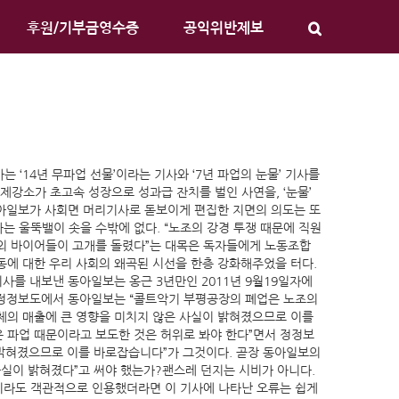
후원/기부금영수증
공익위반제보
 ‘14년 무파업 선물’이라는 기사와 ‘7년 파업의 눈물’ 기사를
제강소가 초고속 성장으로 성과급 잔치를 벌인 사연을, ‘눈물’
도동아일보가 사회면 머리기사로 돋보이게 편집한 지면의 의도는 또
자는 울뚝밸이 솟을 수밖에 없다. “노조의 강경 투쟁 때문에 직원
해외 바이어들이 고개를 돌렸다”는 대목은 독자들에게 노동조합
동에 대한 우리 사회의 왜곡된 시선을 한층 강화해주었을 터다.
사를 내보낸 동아일보는 옹근 3년만인 2011년 9월19일자에
작은 정정보도에서 동아일보는 “콜트악기 부평공장의 폐업은 노조의
체의 매출에 큰 영향을 미치지 않은 사실이 밝혀졌으므로 이를
은 파업 때문이라고 보도한 것은 허위로 봐야 한다”면서 정정보
이 밝혀졌으므로 이를 바로잡습니다”가 그것이다. 곧장 동아일보의
“사실이 밝혀졌다”고 써야 했는가?괜스레 던지는 시비가 아니다.
만이라도 객관적으로 인용했더라면 이 기사에 나타난 오류는 쉽게