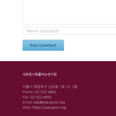
새로운사회를여는연구원
서울시 영등포구 선유동 1로 33, 3층
Phone:
02-322-4692
Fax:
02-322-4693
Email:
edu@saesayon.org
Web:
https://saesayon.org