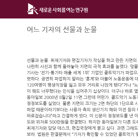
Skip
to
content
어느 기자의 선물과 눈물
선물과 눈물. 취재기자와 편집기자가 작심을 하고 만든 지면의 굵
나란히 사진과 함께 올려놓아 지면의 극적 효과를 높였다. 맞물
기사는 ‘전기-통기타 매출 세계 1위’ 기업인 콜트악기가 파업
렷하다. 공연히 파업하지 말라는 ‘훈계’와 더불어 노동운동에 대
120여명이 평생직장을 잃고 모두 거리로 나앉게 됐다”거나 
이 해도 너무했다는 인식을 심어주기 십상이다. 더구나 바로 
동아일보 2008년 8월2일 11면.그런데 어떤가. 콜드악기 
정정보도를 실었다. 물론 지면의 크기는 2면 하단의 1단으로 
파업 때문이라기보다는 사용자 측의 생산기지 해외 이전 등의 
바로잡습니다”라고 간결하게 썼다. 이 신문이 정정보도를 낸 이
도와 위자료 500만원을 판결했다. 하지만 동아일보가 다른 도
취재기자와 담당 데스크, 편집국장에게 묻고 싶다. 과연 그래도
보라. 법원은 판결문에서 “기자가 확인할 수 있었던 콜트악기