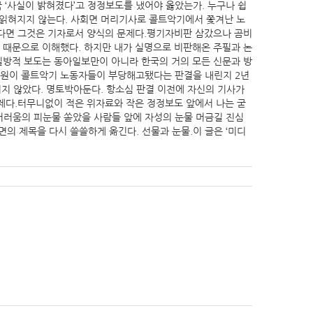
국 ‘사실이 밝혀졌다’고 정정보도를 냈어야 옳았는가. 누구나 쉽
도 읽혀지지 않는다. 사회면 머리기사로 콜트악기에서 쫓겨난 노
못한다면 그것은 기자로서 양식의 문제다.평기자비판 삼갔으나 곰비
조 때문으로 이해했다. 하지만 내가 실명으로 비판해온 주필과 논
일방적 보도는 동아일보만이 아니라 한국의 거의 모든 신문과 방
등법원이 콜트악기 노동자들이 부당해고됐다는 판결을 내린지 2년
지지 않았다. 명토박아둔다. 항소심 판결 이전에 자신의 기사가
제다.터무니없이 적은 위자료와 작은 정정보도 앞에서 나는 굳
 서러움의 피눈물 쏟았을 사람들 앞에 자성의 눈물 머금길 진심
의 제목을 다시 쓸쓸하게 옮긴다. 선물과 눈물.이 글은 ‘미디