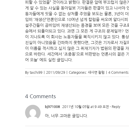
피할 수 있었을” 것이라고 밝혔다. 판결문 앞에 부끄럽지 않은
게 알 수 있는 사실을 동아일보 기자들은 판결이 있고 나서야 
동자들에게 씻을 수 없는 상처를 주었을 보도는 물론, 3년이 
임비 ‘재생산’언론인으로 10여년 넘게 칼럼을 써오며 알다시피
설주간들이 곰비임비 재생산되는 풍경을 보며 모든 것을 구조로
송에서 되풀이되고 있다. 과연 그 모든 게 구조의 문제일까?
이 지나도록 이 회사는 노동자들을 복직시키지 않고 있다. 통상
진실이 아니었음을 간파하지 못했다면, 그것은 기자로서 자질의
이 이름을 적시하고 싶지 않은 그 취재기자가 법원의 판결을 자
으로 바란다. 세간에서 ‘조중동’으로 비판받는 언론사의 젊은 
어 오늘’ 에도 실린 글입니다.
By
taichi99
|
2011/09/29
|
Categories:
새사연 칼럼
|
4 Comments
4 Comments
bj971008
2011년 10월 05일 at 9:49 오전
- Reply
아, 너무 고마운 글입니다.