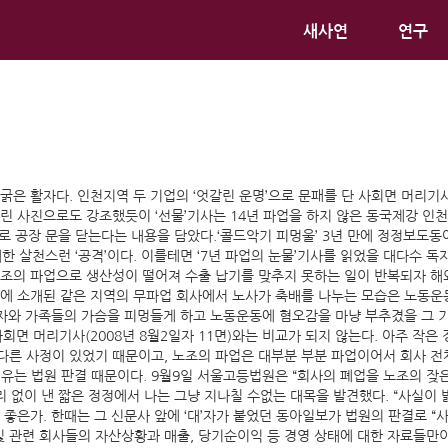
새사연
연구
은 활자다. 인천지역 두 기업의 ‘엇갈린 운명’으로 문패를 단 사회면 머리기사는
린 사진으로도 강조했듯이 ‘선물’기사는 14년 파업을 하지 않은 동국제강 인천
으로 공장 문을 닫는다는 내용을 담았다.‘콜드악기 피멍울’ 3년 만에 정정보
한 살천스런 ‘공격’이다. 이를테면 ‘7년 파업의 눈물’기사를 읽었을 대다수 독
“노조의 파업으로 생산성이 떨어져 수출 납기를 맞추지 못하는 일이 반복되자 
옆에 소개된 같은 지역의 무파업 회사에서 노사가 축배를 나누는 모습은 노동운
노동자와 가족들의 가슴을 피멍들게 하고 노동운동에 혐오감을 마냥 부추겼을 그 기
사회면 머리기사(2008년 8월2일자 11면)와는 비교가 되지 않는다. 아주 
다른 사정이 있었기 때문이고, 노조의 파업은 대부분 부분 파업이어서 회사 전
유는 법원 판결 때문이다. 9월9일 서울고등법원은 “회사의 폐업을 노조의 잦
리 없이 낸 짧은 정정에서 나는 그냥 지나칠 수없는 대목을 발견했다. “사실
 좋은가. 한때는 그 신문사 앞에 ‘대’자가 붙었던 동아일보가 법원의 판결로 
 및 관련 회사들의 자산상황과 매출, 당기순이익 등 경영 상태에 대한 자료들