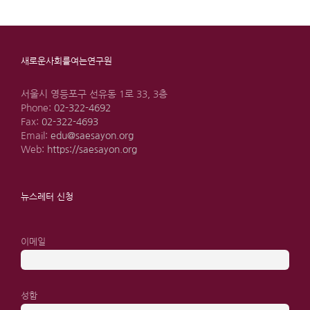
새로운사회를여는연구원
서울시 영등포구 선유동 1로 33, 3층
Phone:
02-322-4692
Fax:
02-322-4693
Email:
edu@saesayon.org
Web:
https://saesayon.org
뉴스레터 신청
이메일
성함