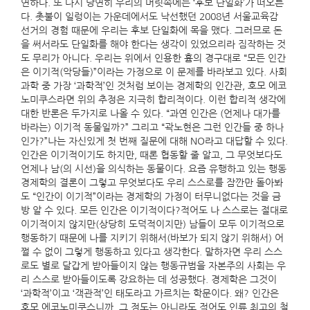
연하다. 또 다시 당연히 우리의 머릿속에는 ‘후보 단일화’가 떠오른
다. 촛불이 일렁이는 가운데에서도 낙선했던 2008년 서울교육감
선거의 경험 때문에 우리는 후보 단일화에 목을 맸다. 그러므로 돈
을 써서라도 단일화를 해야 한다는 생각이 있었으리라 짐작하는 것
도 무리가 아니다. 우리는 위에서 인용한 흄의 경구대로 “모든 인간
은 이기적(악당들)”이라는 가정으로 이 문제를 바라보고 있다. 사회
과학 중 가장 ‘과학적’인 것처럼 보이는 경제학의 인간관, 호모 에코
노미쿠스라면 위의 추정은 지극히 합리적이다. 이런 합리적 생각에
대한 반론은 두가지로 나올 수 있다. “과연 인간은 (언제나 대가를
바라는) 이기적 동물일까?” 그리고 “곽노현은 그런 인간들 중 하나
인가?”나는 자신있게 첫 번째 질문에 대해 NO라고 대답할 수 있다.
인간은 이기적이기도 하지만, 때론 협동할 줄 알고, 그 무엇보다도
언제나 남(의 시선)을 의식하는 동물이다. 요즘 유행하고 있는 행동
경제학의 결론이 그렇고 무엇보다도 우리 스스로를 잠깐만 돌아봐
도 “인간이 이기적”이라는 경제학의 가정이 터무니없다는 것을 금
방 알 수 있다. 모든 인간은 이기적이다?적어도 나 스스로는 절대로
이기적이지 않지만(상당히 도덕적이지만) 남들이 모두 이기적으로
행동하기 때문에 나를 지키기 위해서(바보가 되지 않기 위해서) 어
쩔 수 없이 그렇게 행동하고 있다고 생각한다. 말하자면 우리 스스
로도 별로 달갑게 받아들이지 않는 행동규범을 자본주의 사회는 우
리 스스로 받아들이도록 강요하는 데 성공했다. 경제학은 그것이
‘과학적’이고 ‘객관적’인 태도라고 가르치는 학문이다. 왜? 인간은
호모 에코노미쿠스니까. 그 정도는 아니라도 적어도 인류 최고의 철