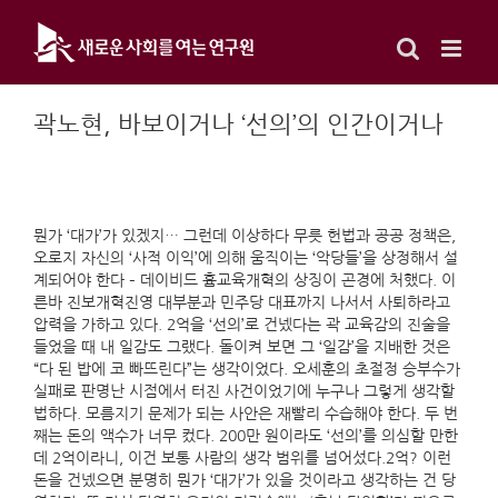
Skip
to
content
곽노현, 바보이거나 ‘선의’의 인간이거나
뭔가 ‘대가’가 있겠지… 그런데 이상하다 무릇 헌법과 공공 정책은,
오로지 자신의 ‘사적 이익’에 의해 움직이는 ‘악당들’을 상정해서 설
계되어야 한다 – 데이비드 흄교육개혁의 상징이 곤경에 처했다. 이
른바 진보개혁진영 대부분과 민주당 대표까지 나서서 사퇴하라고
압력을 가하고 있다. 2억을 ‘선의’로 건넸다는 곽 교육감의 진술을
들었을 때 내 일감도 그랬다. 돌이켜 보면 그 ‘일감’을 지배한 것은
“다 된 밥에 코 빠뜨린다”는 생각이었다. 오세훈의 초절정 승부수가
실패로 판명난 시점에서 터진 사건이었기에 누구나 그렇게 생각할
법하다. 모름지기 문제가 되는 사안은 재빨리 수습해야 한다. 두 번
째는 돈의 액수가 너무 컸다. 200만 원이라도 ‘선의’를 의심할 만한
데 2억이라니, 이건 보통 사람의 생각 범위를 넘어섰다.2억? 이런
돈을 건넸으면 분명히 뭔가 ‘대가’가 있을 것이라고 생각하는 건 당