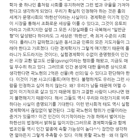
학자 중 하나인 흄처럼 사회를 유지하려면 그런 법과 규율을 가져야
한다고 생각하게 되었다. 우리가 확실히 인정해야 하는 것은 흄의
세계가 문명사회의 ‘하한선’이라는 사실이다. 경제학은 이기적 인간
이 시장을 통해서 조화로운 세상을 이룰 수 있다고, 그것이 유토피
아라고 가르치지만 설령 그 모든 시장실패를 다 극복해서 “일반균
형”이 달성됐다 하더라도 그 세상은 ‘하한선’, 즉 최저 수준의 사회
이다. 폴라니가 갈파했고(실은 동서고금 인류의 모든 지도자들이 그
래야 한다고 가르쳤다. 다만 경제학자가 그렇게 얘기했기 때문에 폴
라니가 도드라지는 것이다), 실험경제학이 수없이 증명했듯이 인간
은 시장 교환 말고도 선물(giving)이라는 행위를 해왔고, 지금도 매
일 무수히 하고 있다. 그러므로 인간 본성에 대한 올바른 상식으로
생각한다면 곽노현의 2억은 선물(즉 선의)일 수 있다고 판단해야 한
다. 이것이 기본 사고(디폴트)여야 한다. 불행하게도 우리는 그런 사
람을 인정하고 싶어 하지 않는다. 왜? 우리가 남들 때문에 어쩔 수
없이 이기적으로 살고 있기 때문에 뭔가 고결한 사람이 나타나면 왠
지 불편해지기 때문이다. 해서 그들도 역시 우리와 마찬가지로 비루
하다는 사실이 증명되기를 기대한다. 이런 반사회적 태도 역시 실험
경제학에서 끊임없이 발견된다. 그럼 곽노현의 행위가 선물이라는
증거가 있을까? 이건 인간이 이기적이라는 가정 하에서 벌어지는
하한선의 법정에서 밝혀질 일이지만(그러므로 경제학자들과 함께
법조인들 역시 인간 말종에 속할 가능성이 높다^^) 잠깐만 생각하
면 얼마든지 그렇게 추측할 수 있다. 이해 못할 곽노현…왜 더 많이