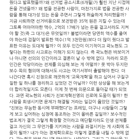
줬다고 발표했을까?왜 선거법 공소시효(6개월)가 훨씬 지난 시점에
돈을 건넸을까? 왜 법을 전공한 사람이, 마찬가지로 법을 전공한 사
람을 통해 대가성 있는 돈을 주면서 그렇게 허술하게 처리했을까?
지금 사퇴하면 선거비용으로 보전받은 35억 원은 지킬 수 있는데
그토록 어마어마한 액수, 2억의 17배가 넘는 돈을 걸고서라도 지켜
야 할 것(즉 그 대가)은 무엇일까? 불법이라면 당연히 액수를 줄여
야 하는데 검찰이 발표한 액수(1억 3천만원)보다 더 많이 줬다고 발
표한 이유는 도대체 뭘까? 이 모두 인간이 이기적이고 곽노현도 그
렇다는 하한의 사고로는 이해가 되지 않는다. 즉 곽노현은 바보이거
나 아니면 선의의 인간이라고 결론이 날 수 밖에 없다. 차라리 모든
인간은 악당이라는 전제를 의심해 보는 게 어떨까? 못 박아 두지만
보수 쪽의 혐의에 대해서도 사고는 여기서부터 출발해야 한다. 더
나간다면 혹시 진정으로 깨끗하게 ‘교육개혁’을 하고 싶어서 구질구
질한 일 하나를 정리하고 싶었던 건 아닐까? 이런 상상을 해 보는게
더 합리적일지도 모른다. 이제 첫 번째 의문으로 돌아갈 때가 되었
다. 과연 곽노현의 사퇴가 진보개혁진영의 진로에 도움이 될까? 한
사람을 희생시키면 문제가 해결될 거라는 일감이 옳았던 것일까?
“진보는 무능한 동시에 부패했다”는 프레임, 더구나 사람들이 그렇
게 보고 싶어하는 심정에 동조하는 것이 올바른 길일까? 보수적인
법조계가 결국 그렇게 확정할 것이라고 예단할지라도 인생 전체를
걸고 자신의 그 무언가를 지키려는 사람을 좌절시키는 게 사회에 도
움이 될까? 내가 아는 경제학으로는 이렇게 결론을 내릴 수 밖에 없