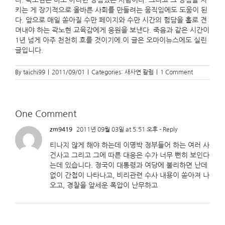
다. 곽노현은 바보 아니면 양심있는 사람이다. 그리고 그 양심을 지
키는 게 장기적으로 올바른 사회를 만들려는 움직임에도 도움이 된
다. 앞으로 매일 쏟아질 수만 페이지와 수만 시간의 험담을 홀로 견
뎌내야 하는 곽노현 교육감에게 응원을 보낸다. 죽음과 같은 시간이
1년 넘게 아주 천천히 흐를 것이기에.이 글은 오마이뉴스에도 실린
글입니다.
By
taichi99
|
2011/09/01
|
Categories:
새사연 칼럼
|
1 Comment
One Comment
zm9419
2011년 09월 03일 at 5:51 오후
- Reply
티나지 않게 해야 하는데 이명박 정부들어 하는 여러 사
건사고 그리고 그에 따른 대응은 수가 너무 뻔히 보인다
는데 있습니다. 정국이 대통령과 여당에 불리하면 난데
없이 간첩이 나타나고, 비리관련 수사 내용이 쏟아져 나
오고, 경찰을 앞세운 폭압이 난무하고