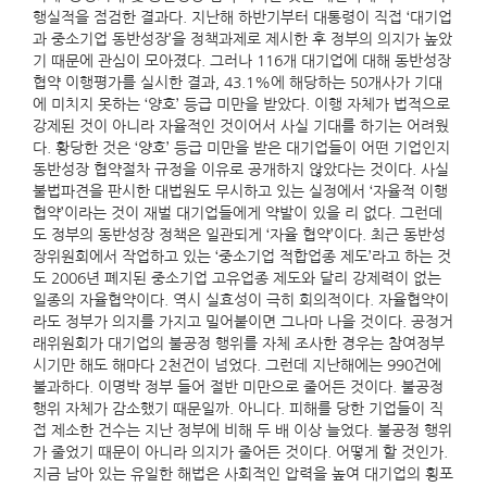
행실적을 점검한 결과다. 지난해 하반기부터 대통령이 직접 ‘대기업
과 중소기업 동반성장’을 정책과제로 제시한 후 정부의 의지가 높았
기 때문에 관심이 모아졌다. 그러나 116개 대기업에 대해 동반성장
협약 이행평가를 실시한 결과, 43.1%에 해당하는 50개사가 기대
에 미치지 못하는 ‘양호’ 등급 미만을 받았다. 이행 자체가 법적으로
강제된 것이 아니라 자율적인 것이어서 사실 기대를 하기는 어려웠
다. 황당한 것은 ‘양호’ 등급 미만을 받은 대기업들이 어떤 기업인지
동반성장 협약절차 규정을 이유로 공개하지 않았다는 것이다. 사실
불법파견을 판시한 대법원도 무시하고 있는 실정에서 ‘자율적 이행
협약’이라는 것이 재벌 대기업들에게 약발이 있을 리 없다. 그런데
도 정부의 동반성장 정책은 일관되게 ‘자율 협약’이다. 최근 동반성
장위원회에서 작업하고 있는 ‘중소기업 적합업종 제도’라고 하는 것
도 2006년 폐지된 중소기업 고유업종 제도와 달리 강제력이 없는
일종의 자율협약이다. 역시 실효성이 극히 회의적이다. 자율협약이
라도 정부가 의지를 가지고 밀어붙이면 그나마 나을 것이다. 공정거
래위원회가 대기업의 불공정 행위를 자체 조사한 경우는 참여정부
시기만 해도 해마다 2천건이 넘었다. 그런데 지난해에는 990건에
불과하다. 이명박 정부 들어 절반 미만으로 줄어든 것이다. 불공정
행위 자체가 감소했기 때문일까. 아니다. 피해를 당한 기업들이 직
접 제소한 건수는 지난 정부에 비해 두 배 이상 늘었다. 불공정 행위
가 줄었기 때문이 아니라 의지가 줄어든 것이다. 어떻게 할 것인가.
지금 남아 있는 유일한 해법은 사회적인 압력을 높여 대기업의 횡포