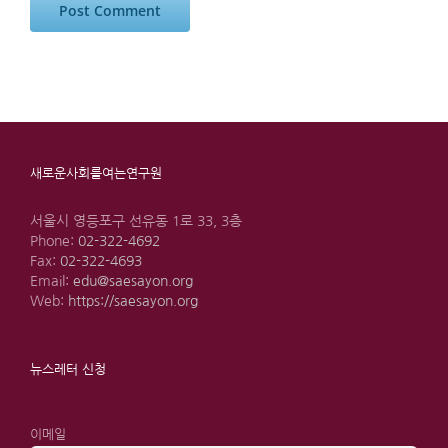
새로운사회를여는연구원
서울시 영등포구 선유동 1로 33, 3층
Phone:
02-322-4692
Fax:
02-322-4693
Email:
edu@saesayon.org
Web:
https://saesayon.org
뉴스레터 신청
이메일