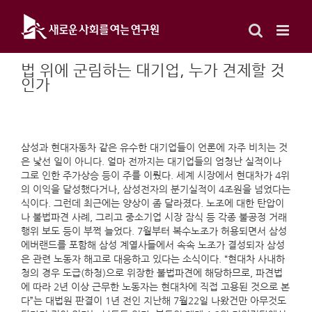
Skip
to
content
법 위에 군림하는 대기업, 누가 견제할 것
인가
삼성과 현대자동차 같은 유수한 대기업들이 언론에 자주 비치는 것
은 낯선 일이 아니다. 얼마 전까지는 대기업들의 엄청난 실적이나
그로 인한 주가상승 등이 주를 이뤘다. 세계 시장에서 현대차가 4위
의 이익을 달성했다거나, 삼성전자의 분기실적이 4조원을 넘었다는
식이다. 그런데 최근에는 양상이 좀 달라졌다. 노조에 대한 탄압이
나 불법파견 사례, 그리고 중소기업 시장 잠식 등 각종 불공정 거래
행위 보도 등이 부쩍 늘었다. 7월부터 복수노조가 허용되면서 삼성
에버랜드를 포함해 삼성 계열사들에서 속속 노조가 결성되자 삼성
은 관련 노동자 해고로 대응하고 있다는 소식이다. “현대차 사내하
청의 경우 도급(하청)으로 위장한 불법파견에 해당하므로, 파견법
에 따라 2년 이상 근무한 노동자는 현대차에 직접 고용된 것으로 본
다”는 대법원 판결이 1년 전인 지난해 7월22일 나왔건만 아무것도