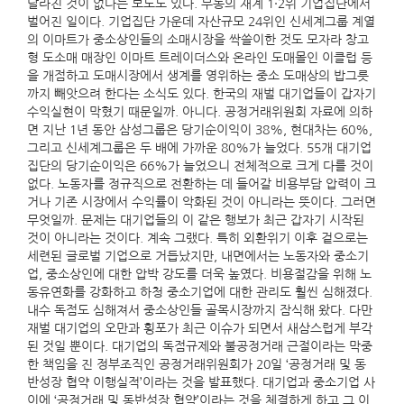
달라진 것이 없다는 보도도 있다. 부동의 재계 1·2위 기업집단에서
벌어진 일이다. 기업집단 가운데 자산규모 24위인 신세계그룹 계열
의 이마트가 중소상인들의 소매시장을 싹쓸이한 것도 모자라 창고
형 도소매 매장인 이마트 트레이더스와 온라인 도매몰인 이클럽 등
을 개점하고 도매시장에서 생계를 영위하는 중소 도매상의 밥그릇
까지 빼앗으려 한다는 소식도 있다. 한국의 재벌 대기업들이 갑자기
수익실현이 막혔기 때문일까. 아니다. 공정거래위원회 자료에 의하
면 지난 1년 동안 삼성그룹은 당기순이익이 38%, 현대차는 60%,
그리고 신세계그룹은 두 배에 가까운 80%가 늘었다. 55개 대기업
집단의 당기순이익은 66%가 늘었으니 전체적으로 크게 다를 것이
없다. 노동자를 정규직으로 전환하는 데 들어갈 비용부담 압력이 크
거나 기존 시장에서 수익률이 악화된 것이 아니라는 뜻이다. 그러면
무엇일까. 문제는 대기업들의 이 같은 행보가 최근 갑자기 시작된
것이 아니라는 것이다. 계속 그랬다. 특히 외환위기 이후 겉으로는
세련된 글로벌 기업으로 거듭났지만, 내면에서는 노동자와 중소기
업, 중소상인에 대한 압박 강도를 더욱 높였다. 비용절감을 위해 노
동유연화를 강화하고 하청 중소기업에 대한 관리도 훨씬 심해졌다.
내수 독점도 심해져서 중소상인들 골목시장까지 잠식해 왔다. 다만
재벌 대기업의 오만과 횡포가 최근 이슈가 되면서 새삼스럽게 부각
된 것일 뿐이다. 대기업의 독점규제와 불공정거래 근절이라는 막중
한 책임을 진 정부조직인 공정거래위원회가 20일 ‘공정거래 및 동
반성장 협약 이행실적’이라는 것을 발표했다. 대기업과 중소기업 사
이에 ‘공정거래 및 동반성장 협약’이라는 것을 체결하게 하고 그 이