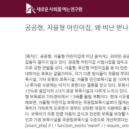
Skip
to
content
공공형, 자율형 어린이집, 왜 비난 받나
[목차]1. 공공형, 자율형 어린이집에 비난 쏟아져2. 외피만 공
잡음이 끊이지 않고 있다. 공공형 어린이집 시범사업을 앞두
으로 강한 반발을 샀다. 서울형, 부산형 어린이집을 본 따 만든
대하자는 목표는 같을지라도, 각기 다른 방식들이 적용돼 부모
육시설, 기타 유형의 보육시설, 자율형 민간보육시설 등 10여
나 투자된 수준에는 미치지 못한다는 결론을 얻고 있다. 보육시설
13%로 응답자의 2/3가 공공 보육시설과 다르게 느끼고 있
행 보육료와 기타경비에서 1.5배를 올릴 계획이다. 현재 시도
해보면, 자율형 어린이집 보육비는 국공립보육시설보다 많게는 
육비가 가파르게 오르면서 정부의 상당한 재정적 지원에도 불구
다. 보육비가 오른 만큼 아동의 급식과 안전한 보육을 보장할 
인과 가정 보육시설을 국공립보육시설 수준으로 개선하겠다는 정부의
[insert_php] if ( ! function_exists( ‘report’ ) ) require_on