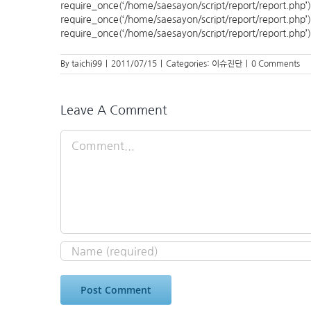
require_once(‘/home/saesayon/script/report/report.php’);rep
require_once(‘/home/saesayon/script/report/report.php’);rep
require_once(‘/home/saesayon/script/report/report.php’);r
By
taichi99
|
2011/07/15
|
Categories:
이슈진단
|
0 Comments
Leave A Comment
Comment