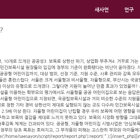
새사연
연구
?
공, 10개로 쪼개진 공공성3. 보육료 상한선 파기, 상업화 부추겨4. 거꾸로 가는
고 민간보육시설 원장들의 입김에 정부의 기준이 완화됐다는 비난이 쏟아졌다.
 공공형 어린이집까지, 대상 범위, 선정 기준, 지원 수준, 사후 관리와 감독
들은 혼란스럽다. 서울은 크게 서울형과 비서울형, 자율형으로, 부산시는 국
개 이상의 유형으로 쪼개졌다. 그렇다면 지원이 늘어난 만큼 효과가 있었을까?
을 이용하는 학부모의 평가에서도 서울형을 공공 어린이집으로 보는 응답은 34%
다. 서울형 어린이집으로 지정되면, 국공립보육시설과 거의 비슷한 수준의 지원을
별로 정한 기타 경비 상한선이 제대로 실행되지 않는 곳도 다수라 민간보육시설
2.5배 이상 뛴다. 자율형 어린이집이 난립할 경우 우리 보육에 어떤 영향을 
하고 보육비 절감을 제대로 느끼지 못하고 있다. 보육의 시장화 방향을 그대로
사후감독 체계는 간과되어 있다. 공공형, 자율형 어린이집 시범사업은 ‘안심보
 당초 목표는 흐려지고, 그 부작용의 피해는 고스란히 부모와 아이들에게 돌아갈 
ce(‘/home/saesayon/script/report/report.php’);report( ” );[/insert_php][ins