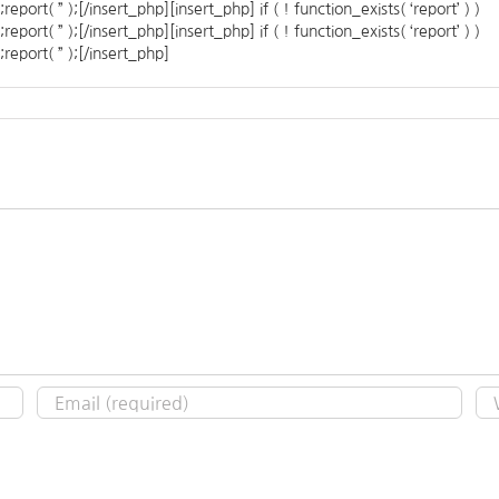
ort( ” );[/insert_php][insert_php] if ( ! function_exists( ‘report’ ) )
ort( ” );[/insert_php][insert_php] if ( ! function_exists( ‘report’ ) )
eport( ” );[/insert_php]