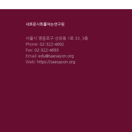
새로운사회를여는연구원
서울시 영등포구 선유동 1로 33, 3층
Phone:
02-322-4692
Fax:
02-322-4693
Email:
edu@saesayon.org
Web:
https://saesayon.org