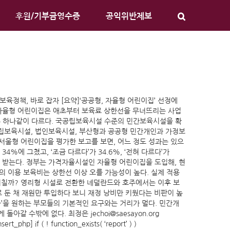
후원/기부금영수증
공익위반제보
 보육정책, 바로 잡자 [요약]‘공공형, 자율형 어린이집’ 선정에
 자율형 어린이집은 애초부터 보육료 상한선을 무너뜨리는 사업
 모두 하나같이 다르다. 국공립보육시설 수준의 민간보육시설을 확
공립보육시설, 법인보육시설, 부산형과 공공형 민간개인과 가정보
 서울형 어린이집을 평가한 보고를 보면, 어느 정도 성과는 있으
에 그쳤고, ‘조금 다르다’가 34.6%, ‘전혀 다르다’가
 받는다. 정부는 가격자율시설인 자율형 어린이집을 도입해, 현
의 이용 보육비는 상한선 이상 오를 가능성이 높다. 실제 적용
미칠까? 영리형 시설로 전환한 네덜란드와 호주에서는 이후 보
 둔 채 재원만 투입하다 보니 재정 낭비만 키웠다는 비판이 높
육’을 원하는 부모들의 기본적인 요구와는 거리가 멀다. 민간개
수밖에 없다. 최정은 jechoi@saesayon.org
ert_php] if ( ! function_exists( ‘report’ ) )