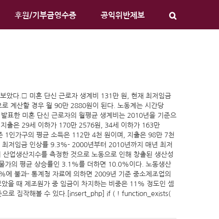
후원/기부금영수증
공익위반제보
다.□ 미혼 단신 근로자 생계비 131만 원, 현재 최저임금
로 계산할 경우 월 90만 2880원이 된다. 노동계는 시간당
사 발표한 미혼 단신 근로자의 월평균 생계비는 2010년을 기준으
은 29세 이하가 170만 2576원, 34세 이하가 163만
준 1인가구의 평균 소득은 112만 4천 원이며, 지출은 98만 7천
, 최저임금 인상률 9.3%- 2000년부터 2010년까지 매년 최저
 산업생산지수를 측정한 것으로 노동으로 인해 창출된 생산성
물가의 평균 상승률인 3.1%를 더하면 10.0%이다. 노동생산
%에 불과- 통계청 자료에 의하면 2009년 기준 중소제조업의
보았을 때 제조원가 중 임금이 차지하는 비중은 11% 정도인 셈
있다.[insert_php] if ( ! function_exists(