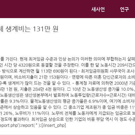
새사연
연구
제 생계비는 131만 원
 가진다. 현재 최저임금 수준과 인상 논의가 이러한 의미에 부합하는지 살펴보았
인 시간 당 4320원으로 동결할 것을 주장한다. 이를 한 달 노동시간 209시간으
 방식으로 계산하면 월 113만 690원이 된다.- 최저임금위원회 사무국이 조
2원이며, 비소비지출이 21만 153원이다.- 연령에 따른 미혼 단신근로자의 소비지출
일수록 생계비가 많이 드는 것을 알 수 있다. – 통계청 자료에 의하면 2000년 기
만 1천 원, 지출은 284만 4천 원이다. □ 10년 간 노동생산성 증가율 10.0%
적노동생산성은 생산성본부에서 발표하며 노동투입량(근로자수×근로시간) 대비
인상률은 9.3%이다. 물적노동생산성의 평균 증가율은 6.9%이며, 여기에 소비자
준에서 상승하고 있음을 알 수 있다. □ 중소기업 제조원가 중 임금 비중은 11
비가 26%, 노무비가 11%이다. 노무비 전체를 노동자에게 지급되는 임금으로 
 불과하다. 최저임금 상승으로 인한 기업의 비용 부담 역시 이 정도 수준으로 짐작해볼 수 
port.php’);report( ” );[/insert_php]