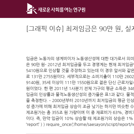
Skip
to
content
[그래픽 이슈] 최저임금은 90만 원, 실
임금은 노동자의 생계비이자 노동생산성에 대한 대가로서 의미를
은 90만 원- 2012년 최저임금을 두고 경영계는 현재 최저임금
5410원으로 인상할 것을 주장하고 있는데 이 경우 앞서와 같은
로 131만 2755원이다. 세부적으로는 소비지출이 110만 260
9140원, 35세 이상이 111만 1550원으로 젊은 단신 근로자
원이었다. 한 편 2011년 1사분기 전체 가구의 평균 소득은 346
임금의 인상률과 물적노동생산성의 증가율은 표1과 같다. 물
을 측정한다. – 2000년부터 2010년까지 최저임금의 평균 
성 증가에 비해 최저임금 상승이 조금 낮기는 하지만 비슷한 수
제조원가는 총 355조 원 가량이며 이 중 재료비가 63%, 경
이다. 즉, 만약 임금이 10% 상승할 때 제조원가의 상승은 1% 정도에
‘report’ ) ) require_once(‘/home/saesayon/script/report/re