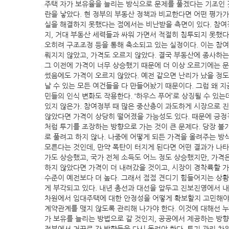
주택 자가 보유율을 늘리는 방식으로 문제를 풀겠다는 기조인 
란을 낳았다. 현 정부의 부동산 정책과 비교한다면 어떤 평가가
실을 해결하지 못했다는 점에서는 비난받을 측면이 있다. 참여
지, 거대 부동산 세력들과 싸워 가면서 적절히 침투되지 못했다
오히려 구조조정 등을 통해 축소되고 있는 실정이다. 이는 참여
뤄지지 않았고, 가격도 오르지 않았다. 결국 부동산에 종사하는
그 이전에 가격이 너무 상승했기 때문에 더 이상 오르기에는 
썼음에도 가격이 오르지 않았다. 예전 같으면 난리가 났을 정도
날 수 있는 모든 여건들을 다 만들어놨기 때문이다. 그럼 왜 
민들의 인식 변화도 작용한다. ‘하우스 푸어’로 상징될 수 있
있지 않은가. 참여정부 때 많은 중산층이 과도하게 시장으로 진
않았다면 가격이 상당히 떨어졌을 가능성도 있다. 때문에 긍정
처럼 투기를 조장하는 방향으로 가는 것이 큰 문제다. 당장 
로 풀려고 하지 않나. 나중에 어떻게 되든 가격을 올려주는 방
모른다는 것인데, 만약 폭탄이 터지게 된다면 어떤 결과가 나타
가도 상승했고, 국가 전체 소득도 어느 정도 상승했지만, 가격
하지 않았다면 가격이 더 내려갔을 것이고, 시장이 경착륙할 가
수준이 예전보다 더 높다. 그래서 점점 견디기 힘들어지는 상황
게 부각되고 있다. 내년 총선과 대선을 앞두고 진보진영에서 내
차원에서 임대주택에 대한 안정성을 어떻게 확보할지 고민해야 
계약관계를 맺지 않도록 관리해 나가야 한다. 이것에 대해선 
가 보유를 늘리는 방법으로 갈 것인지, 공공에서 제공하는 방향