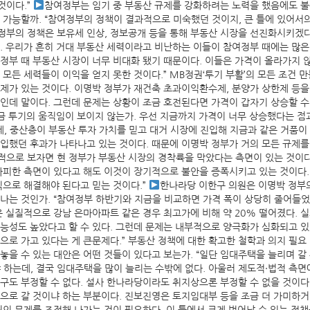
것이다.”
참여정부는 임기 중 부동산 규제를 강화하려는 노력을 했음에도 불
 가능할까. “참여정부의 정책이 결과적으로 미숙했던 것이지, 큰 틀에 있어서
정부의 정책은 보유세 인상, 정보공개 등을 통해 부동산 시장을 선진화시키겠
. 우리가 흔히 거대 부동산 세력이라고 비난하는 이들이 참여정부 때에는 많은
정부 때 부동산 시장이 너무 비대화 됐기 때문이다. 이들은 가격이 올라가지 않으
 모든 세력들이 이익을 얻지 못한 것이다.” MB정권‘투기 부활’의 모든 조건 
문제가 있는 것이다. 이명박 정부가 재건축 초과이익환수제, 분양가 상한제 등
인데 말이다. 그런데 문제는 상황이 조금 호전된다면 가격이 갑자기 상승할 수 
지금 투기의 움직임이 보이지 않는가. 우선 지금까지 가격이 너무 상승했다는 점
는데, 중산층이 부동산 투자 가치를 믿고 대거 시장에 진입해 지금과 같은 거품이
입했던 후과가 나타나고 있는 것이다. 때문에 이명박 정부가 거의 모든 규제를
적으로 보자면 현 정부가 부동산 시장의 경착륙을 막았다는 측면이 있는 것이다.
불가피한 측면이 있다고 해도 이것이 장기적으로 불안을 증폭시키고 있는 것이다.
식으로 해결해야 된다고 믿는 것이다.”
한나라당 이한구 의원은 이명박 정부의
나는 것인가. “참여정부 하반기와 지금을 비교하면 가격 폭이 상당히 줄어들었다.
은 실질적으로 강남 은마아파트 같은 경우 최고가에 비해 약 20% 떨어졌다. 
능성도 높았다고 할 수 있다. 그런데 문제는 내부적으로 양극화가 심화되고 있
으로 가고 있다는 게 큰문제다.” 부동산 정책에 대한 확고한 철학과 의지 필요
놓을 수 있는 대안은 어떤 것들이 있다고 보는가. “일단 임대주택을 늘리며 갈
하는데, 결국 임대주택을 많이 늘리는 수밖에 없다. 아울러 제도적·법적 측면
누구도 부정할 수 없다. 설사 한나라당이라도 취지상으론 부정할 수 없을 것이다
으로 갈 것이냐 하는 부분이다. 진보진영은 토지임대부 등을 조금 더 가미하거나