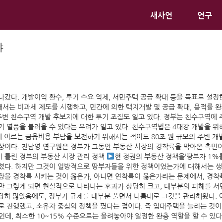
새사연
연구
야
갔다. 개발이익 환수, 투기 수요 억제, 서민주택 공급 확대 등을 목표로 설정
는 비과세 제도를 시행하고, 민간에 의한 택지개발 및 공급 확대, 용적률 완화
 친수구역 개발 후보지에 대한 투기 조짐도 일고 있다. 정부는 친수구역에 주거
기 열풍을 불러올 수 있다는 우려가 일고 있다. 친수구역법은 4대강 개발을
억 원에 이르는 금융비용 부담을 보전하기 위해서는 적어도 80조 원 규모의 주변
상이다. 진남영 연구원은 정부가 그동안 부동산 시장의 경착륙을 막아온 측면이
 틀린 정부의 부동산 시장 관리 정책
현 정권의 부동산 정책을‘땅부자 1%를
쳤다. 하지만 그것이 일방적으로 땅부자들을 위한 정책이었는가에 대해서는 생
장을 경착륙 시키는 것이 옳은가, 아니면 연착륙이 옳은가라는 문제에서, 경착
만 그렇게 되면 현실적으로 나타나는 후과가 상당히 크고, 대부분의 피해를 서
상당히 많았음에도, 정부가 규제를 대부분 풀면서 나름대로 그것을 관리해왔다. 
로 진행했고, 소유자 중심의 정책을 폈다는 점이다. 즉 임대주택을 늘리는 것
데, 최소한 10~15% 수준으로는 올려놓아야 일정한 완충 역할을 할 수 있다