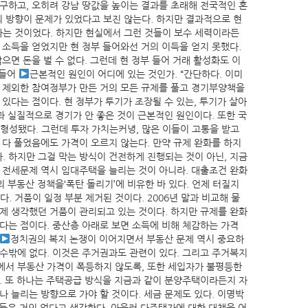
구하고, 오히려 강남 땅값을 높이는 결과를 초래해 전국적인 혼
의 방향이 문제가 있었다고 보진 않는다. 하지만 결과적으로 현
다는 것이었다. 하지만 현실에서 그런 것들이 보수 세력이라든
 소득을 얻었지만 현 정부 들어와선 거의 이득을 얻지 못했다.
면 돈을 벌 수 없다. 그런데 현 정부 들어 거래 활성화도 이
만들어
근본적인 원인이 어디에 있는 것인가. “간단하다. 이미
을 제외한 참여정부가 만든 거의 모든 규제를 풀고 경기부양책을
있다는 점이다. 현 정부가 투기가 조장될 수 있는, 투기가 살아
과 실질적으로 경기가 안 좋은 것이 근본적인 원인이다. 또한 국
 형성됐다. 그런데 투자 가치는커녕, 많은 이들이 고통을 받고
 다 풀었음에도 가격이 오르지 않는다. 만약 규제 완화를 하지
 하지만 그걸 막는 방식이 건전하게 진행되는 것이 아닌, 지금
 전세문제 역시 임대주택을 늘리는 것이 아니라. 대출조건 완화
 부동산 정책을‘폭탄 돌리기’에 비유한 바 있다. 언제 터질지
 거품이 일정 부분 제거된 것이다. 2006년 말과 비교해 물
실제 생각했던 거품이 관리되고 있는 것이다. 하지만 규제를 완화
다는 점이다. 중산층 아래로 보면 소득에 비해 체감하는 가격
정치권의 복지 논쟁이 이어지면서 부동산 문제 역시 중요하
 수밖에 없다. 이것은 주거권과도 관련이 있다. 그리고 주거복지
에서 부동산 가격이 폭등하지 않도록, 또한 세입자가 불평등한
. 또 하나는 주택공급 방식을 지금과 같이 분양주택이라든지 자
 늘리는 방향으로 가야 할 것이다. 세금 문제도 있다. 이명박