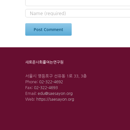
새로운사회를여는연구원
서울시 영등포구 선유동 1로 33, 3층
Phone:
02-322-4692
Fax:
02-322-4693
Email:
edu@saesayon.org
Web:
https://saesayon.org