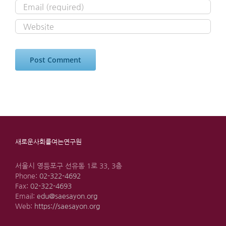
새로운사회를여는연구원
서울시 영등포구 선유동 1로 33, 3층
Phone:
02-322-4692
Fax:
02-322-4693
Email:
edu@saesayon.org
Web:
https://saesayon.org