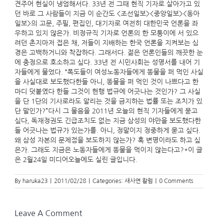
견주어 현실이 냉엄해서다. 33년 전 그때 현직 기자로 살아가고 있
던 바로 그 사람들이 지금 이 순간도 <조선일보><중앙일보><동아
일보>의 고문, 주필, 편집인, 대기자로 여전히 대한민국 언론을 좌
우하고 있지 않은가. 비정규직 기자로 언론의 한 모퉁이에 서 있으
려던 촌지마저 접은 채, 저들이 지배하는 한국 언론을 지켜보는 심
경은 고백하거니와 착잡하다. 그래서다. 젊은 언론인들의 깨끗한 눈
에 충정으로 호소하고 싶다. 33년 전 시민사회는 성명서를 내어 기
자들에게 물었다. “폭도들이 여성노동자들에게 똥물을 퍼 먹인 사실
을 사실대로 보도했다한들 아니, 똥물을 퍼 먹인 것이 나쁘다고 한
마디 덧붙였다 한들 그것이 현행 법규에 어긋나는 것인가? 그 사실
을 단 1단의 기사로라도 알리는 것을 금지하는 법률 또는 조치가 있
단 말인가?”다시 그 물음을 2011년 오늘의 현직 기자들에게 묻고
싶다, 독재정권도 긴급조치도 없는 지금 삼성의 야만을 보도했다한
들 어긋나는 법규가 있는가를. 아니, 정말이지 정중하게 묻고 싶다.
왜 삼성 자본의 문제점을 보도하지 않는가? 혹 변명이라도 하고 싶
은가. 그래도 지금은 노동자들에게 똥물을 먹이지 않는다고?*이 글
은 2월24일 미디어오늘에도 실린 글입니다.
By
haruka23
|
2011/02/28
|
Categories:
새사연 칼럼
|
0 Comments
Leave A Comment