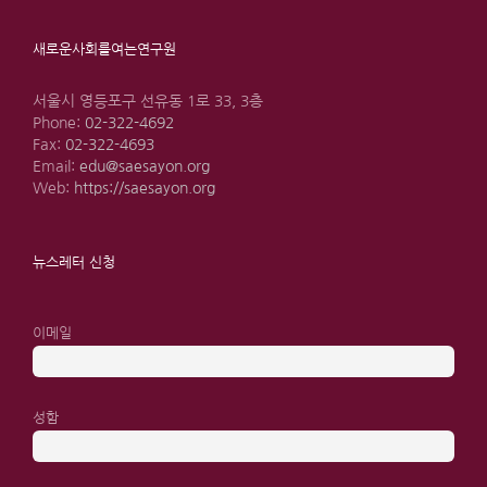
새로운사회를여는연구원
서울시 영등포구 선유동 1로 33, 3층
Phone:
02-322-4692
Fax:
02-322-4693
Email:
edu@saesayon.org
Web:
https://saesayon.org
뉴스레터 신청
이메일
성함