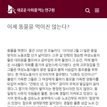
Skip
to
content
이제 똥물을 먹이진 않는다?
똥물을 먹였다. 옹근 33년 전 오늘이다. 1978년 2월 21일은 동일
방직의 노동조합 선거 날이었다. 스무 살 안팎의 청순한 여성노동자
들은 대의원을 뽑으려고 곰비임비 모여 들었다.그 순간, 어깨 벌어
진 사내들이 악취를 풍기며 살천스레 다가왔다. 손에 고무장갑을 낀
그들은 여성노동자들의 맑은 얼굴과 몸에 서슴없이 똥오줌을 퍼부
었다. 한 여성노동자가 진저리치며 절규했다. “너희도 인간이냐?”
불량기 가득한 그들은 그 여성에게 몰려가 똥오줌 가득한 양동이를
뒤집어 씌웠다. “건방진 년, 입 닥쳐!” 곧이어 주먹과 발길질이 쏟아
졌다.그 엽기적 야만이 벌어지는 현장엔 당사자만 있지 않았다. 동
일방직 사무직 직원들은 물론, 정사복 경찰이 지켜보고 있었다. 심
지어 한국노총 섬유노조 본부에서 나온 노조간부도 버젓이 ‘참관’하
고 있었다. 참으로 생게망게한 일이었다. 경찰은 물론 상급 노조 간