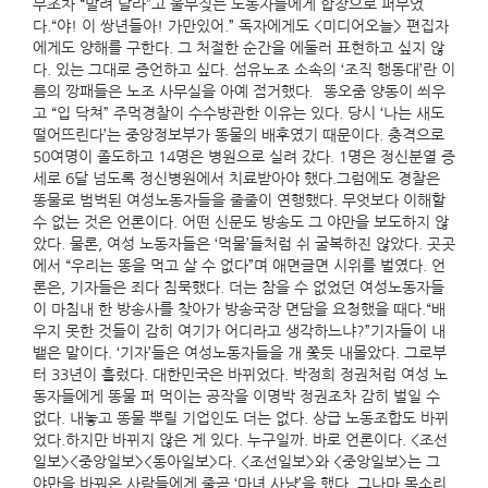
부조차 “말려 달라”고 울부짖는 노동자들에게 합창으로 퍼부었
다.“야! 이 쌍년들아! 가만있어.” 독자에게도 <미디어오늘> 편집자
에게도 양해를 구한다. 그 처절한 순간을 에둘러 표현하고 싶지 않
다. 있는 그대로 증언하고 싶다. 섬유노조 소속의 ‘조직 행동대’란 이
름의 깡패들은 노조 사무실을 아예 점거했다．똥오줌 양동이 씌우
고 “입 닥쳐” 주먹경찰이 수수방관한 이유는 있다. 당시 ‘나는 새도
떨어뜨린다’는 중앙정보부가 똥물의 배후였기 때문이다. 충격으로
50여명이 졸도하고 14명은 병원으로 실려 갔다. 1명은 정신분열 증
세로 6달 넘도록 정신병원에서 치료받아야 했다.그럼에도 경찰은
똥물로 범벅된 여성노동자들을 줄줄이 연행했다. 무엇보다 이해할
수 없는 것은 언론이다. 어떤 신문도 방송도 그 야만을 보도하지 않
았다. 물론, 여성 노동자들은 ‘먹물’들처럼 쉬 굴복하진 않았다. 곳곳
에서 “우리는 똥을 먹고 살 수 없다”며 애면글면 시위를 벌였다. 언
론은, 기자들은 죄다 침묵했다. 더는 참을 수 없었던 여성노동자들
이 마침내 한 방송사를 찾아가 방송국장 면담을 요청했을 때다.“배
우지 못한 것들이 감히 여기가 어디라고 생각하느냐?”기자들이 내
뱉은 말이다. ‘기자’들은 여성노동자들을 개 쫓듯 내몰았다. 그로부
터 33년이 흘렀다. 대한민국은 바뀌었다. 박정희 정권처럼 여성 노
동자들에게 똥물 퍼 먹이는 공작을 이명박 정권조차 감히 벌일 수
없다. 내놓고 똥물 뿌릴 기업인도 더는 없다. 상급 노동조합도 바뀌
었다.하지만 바뀌지 않은 게 있다. 누구일까. 바로 언론이다. <조선
일보><중앙일보><동아일보>다. <조선일보>와 <중앙일보>는 그
야만을 바꿔온 사람들에게 줄곧 ‘마녀 사냥’을 했다. 그나마 목소리