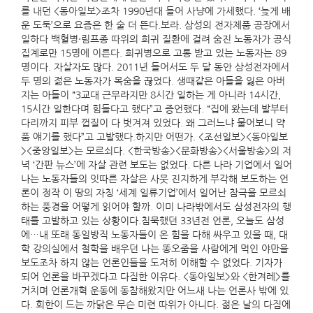
를 내던 <동아일보>조차 1990년대 들어 사냥에 가세했다. ‘늦게 배
운 도둑’으로 요즘은 한 술 더 뜬다.보라. 삼성의 전자제품 공장에서
일하다 백혈병·림프종 따위의 희귀 질환에 걸려 숨진 노동자가 공식
집계로만 15명에 이른다. 희귀병으로 고통 받고 있는 노동자는 89
명이다. 자살자도 많다. 2011년 들어서도 두 달 동안 삼성전자에서
두 명의 젊은 노동자가 목숨을 끊었다. 생때같은 아들을 잃은 아버
지는 아들이 “3교대 근무라지만 8시간 일하는 게 아니라 14시간,
15시간 일한다며 힘들다고 했다”고 증언했다. “집에 왔는데 발부터
다리까지 피부 껍질이 다 벗겨져 있었다. 왜 그러느냐 물어보니 약
품 얘기를 했다”고 고발했다.하지만 어떤가. <조선일보><동아일보
><중앙일보>는 모르쇠다. <한국방송><문화방송><서울방송>의 저
녁 ‘간판 뉴스’에 자살 관련 보도는 없었다. 다른 나라 기업에서 일어
나는 노동자들의 잇따른 자살은 사뭇 진지하게 부각해 보도하는 언
론이 정작 이 땅의 자칭 ‘세계 일류기업’에서 일어난 참극을 모르쇠
하는 풍경을 어떻게 읽어야 할까. 이미 나라밖에서도 삼성전자의 행
태를 고발하고 있는 상황이다.침묵했던 33년전 언론, 오늘도 삼성
에…내 또래 동일방직 노동자들이 온 힘을 다해 싸우고 있을 때, 대
학 강의실에서 철학을 배우던 나는 똥오줌을 사람에게 먹인 야만을
보도조차 하지 않는 언론인들을 도저히 이해할 수 없었다. 기자가
되어 언론을 바꾸겠다고 다짐한 이유다. <동아일보>와 <한겨레>를
거치며 언론개혁 운동에 동참해왔지만 어느새 나는 언론사 밖에 있
다. 회한이 드는 까닭은 무슨 미련 따위가 아니다. 젊은 날의 다짐에