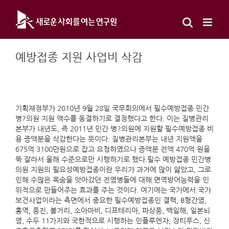
Skip
to
content
예방접종 지원 사업비 삭감
기획재정부가 2010년 9월 28일 국무회의에서 필수예방접종 민간
병?의원 지원 액수를 동결하기로 결정했다고 한다. 이는 질병관리
본부가 내년도, 즉 2011년 민간 병?의원에 지원할 필수예방접종 비
용 증액분을 삭감한다는 뜻이다. 질병관리본부는 내년 지원액을
675억 3100만원으로 잡고 요청하였으나 증액분 전액 470억 원을
뚝 잘라서 올해 수준으로만 시행하기로 했다.필수 예방접종 민간병
의원 지원의 필요성예방접종이란 우리가 과거에 많이 앓았고, 그로
인해 수많은 목숨을 앗아갔던 전염병들에 대해 면역방어능력을 인
위적으로 만들어주는 효과를 주는 것이다. 여기에는 국가에서 국가
보건사업이라는 측면에서 중요한 필수예방접종인 결핵, B형간염,
홍역, 풍진, 볼거리, 소아마비, 디프테리아, 파상풍, 백일해, 일본뇌
염, 수두 11가지와 국한적으로 시행하는 인플루엔자, 장티푸스, 신