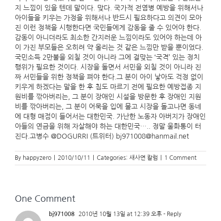
지 느낌이 있을 텐데 말이다. 맞다. 국가적 전염병 예방을 위해서나
아이들을 키우는 가정을 위해서나 반드시 필요하다고 의견이 모아
진 이런 정책을 시행한다면 국민들에게 감동을 줄 수 있어야 한다.
감동이 아니더라도 최소한 간지러운 느낌이라도 있어야 하는데 아
이 가진 부모들은 오히려 약 올리는 것 같은 느낌만 받을 뿐이었다.
국민소득 2만불을 외칠 것이 아니라 그에 걸맞는 ‘국격’ 있는 정치
행위가 필요한 것이다. 시장을 돌면서 서민을 외칠 것이 아니라 진
짜 서민들을 위한 정책을 펴야 한다.그 분이 아이 낳아도 걱정 없이
키우게 하겠다는 말을 한 후 침도 마르기 전에 필요한 예방접종 지
원비를 깎아버리는, 그 분이 장애인 시설을 방문한 후 장애인 지원
비를 깎아버리는, 그 분이 어묵을 입에 물고 시장을 돌고나면 동네
에 대형 매점이 들어서는 대한민국. 가난한 노동자 아버지가 장애인
아들의 연금을 위해 자살해야 하는 대한민국….. 정말 울화통이 터
진다.고병수 @DOGURRI (트위터) bj971008@hanmail.net
By
happyzero
|
2010/10/11
|
Categories:
새사연 칼럼
|
1 Comment
One Comment
bj971008
2010년 10월 13일 at 12:39 오후
- Reply