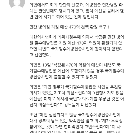
의협에서도 화가 단단히 났군요. 예방접종 민간병원 확
대는 관련법에도 명시되어 있고, 점차 예산을 올려서 몇
년 안에 하기로 되어 있는 건데 말입니다.
민간 병의원 지원 예산 470억 전액 환원 촉구 !
대한의사협회가 기획재정부에 의해서 삭감된 민간 병의
원 필수예방접종 지원 예산 470여 억원이 환원되지 않
으면 내년도 국가필수예방접종사업에 참여하지 않겠다
고 선언했다.
의협은 13일 “삭감된 470여 억원의 예산이 내년도 국
가필수예방접종 예산에 포함되지 않을 경우 국가필수예
방접종사업에 불참할 수 있다”고 밝혔다.
의협은 “과연 정부가 국가필수예방접종 사업을 추진할
의사가 있었는지조차 의심스럽다”며 “(집행하지도 않을
예산을) 미끼로 제시해 국민과 의료계를 우롱한 것은 아
닌지 의심스럽다”고 강도높게 비난했다.
또한 “매번 실현되지도 않을 국가필수예방접종사업에
대해 정부의 담보 없는 약속만을 믿고 의료계가 무작정
참여하는 것이 과연 합리적인지 고민스럽다”며 “이 사
업에 대한 일선 의료기관의 불참은 불을 보듯 뻔한 이