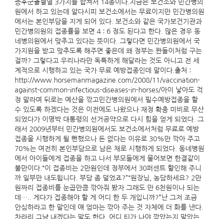
증후군출혈열 3가지를 합쳐서 14종이다.지금은 보건소와 민간병의
원에서 하고 있는데 알다시피 보건소에서는 무료이지만 민간병의원
에서는 본인부담을 지게 되어 있다. 보건소와 같은 국가보건기관과
민간병의원의 접종률을 보면 4 : 6 정도 된다고 한다. 많은 경우 동
네병의원에서 맞추고 있다는 뜻이다. 그렇다면 민간병의원에서 국
가지원을 받고 맞추도록 해주면 좋은데 왜 정부는 짠돌이처럼 구는
걸까? 그렇다고 우리나라만 독특하게 해달라는 것도 아니고 전 세
계적으로 시행하고 있는 국가 무료 예방접종인데 말이다.출처 :
http://www.horsemanmagazine.com/2008/11/vaccination-
against-common-infectious-diseases-in-horses/아이 낳아도 걱
정 말라며 뒤로는 예산을 깎고민간병의원에서 필수예방접종을 할
수 있도록 하겠다는 것은 이전에도 나왔으나 재정 확충 미비로 무산
되었다가 이명박 대통령의 선거공약으로 다시 힘을 얻게 되었다. 그
래서 2009년부터 민간병의원에서도 보건소에서처럼 무료로 예방
접종을 시행하게 될 뻔했으나 돈 없다는 이유로 30%만 깍아 주고
70%는 여전히 본인부담으로 남은 채로 시행하게 되었다. 동네병원
에서 아이들에게 접종을 하고 나서 부모들에게 물어보면 한결같이
불만이다.“이 접종비는 2만원인데 정부에서 30퍼센트 할인해 주니
까 일부만 내도됩니다. 부담 좀 덜었죠?”“원장님, 농담하세요? 2만
원짜리 접종비를 눈곱만큼 깎아줘 봤자 그래도 만 6천원이나 되는
데….. 게다가 접종해야 할 게 어디 한 두 개입니까?”난 그저 조금
안심하라고 한 말인데 얘 엄마는 깎아 주는 것 자체에 더 화를 낸다.
차라리 그냥 내겠다는 말도 한다. 어디 티가 나야 깎았는지 말았는