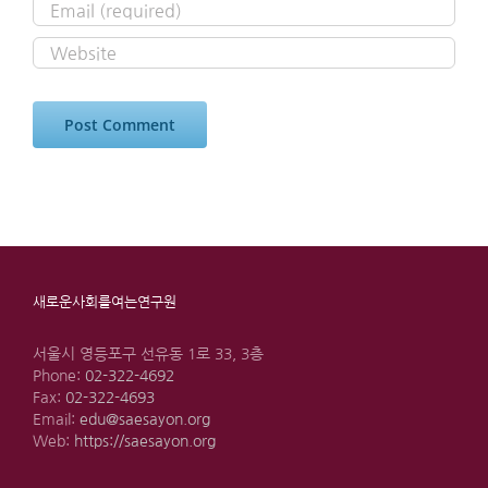
새로운사회를여는연구원
서울시 영등포구 선유동 1로 33, 3층
Phone:
02-322-4692
Fax:
02-322-4693
Email:
edu@saesayon.org
Web:
https://saesayon.org