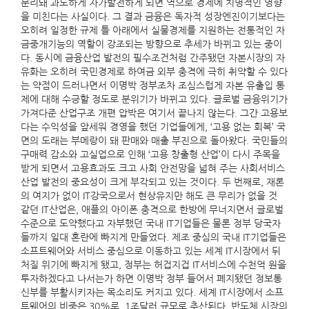
분리돼 과도하게 자가발전하게 되면 역으로 경제에 치명적인 영향
을 미친다는 사실이다. 그 결과 금융은 독자적 성장엔진이기보다는
오히려 일정한 규제 틀 아래에서 실물경제를 지원하는 전통적인 자
금중개기능의 역할이 강조되는 방향으로 추세가 바뀌고 있는 중이
다. 동시에 금융산업 발전의 필수조건처럼 간주됐던 자본시장의 자
유화는 오히려 국민경제로 하여금 외부 충격에 극히 취약할 수 있다
는 약점이 드러나면서 이명박 정부조차 조심스럽게 자본 유출입 통
제에 대해 수긍할 정도로 분위기가 바뀌고 있다. 글로벌 금융위기가
가져다준 산업구조 개편 압박은 여기서 끝나지 않는다. 그간 고용보
다는 수익성을 앞세워 경영을 했던 기업들에게, ‘고용 없는 회복’ 국
면의 도래는 부메랑이 돼 판매와 매출 부진으로 돌아왔다. 국민들의
구매력 감소와 고실업으로 인해 ‘고용 창출형 산업’이 다시 주목을
받게 되면서 고용효과도 크고 사회 안전망을 넓혀 주는 사회서비스
산업 발전의 중요성이 크게 부각되고 있는 것이다. 두 번째로, 재론
의 여지가 없이 IT강국으로서 현상유지만 해도 큰 무리가 없을 것
같던 IT산업은, 애플의 아이폰 충격으로 한방에 무너지면서 글로벌
수준으로 도약했다고 자부했던 국내 IT기업들은 물론 정부 당국자
들까지 일대 혼란에 빠지게 만들었다. 제조 중심의 국내 IT기업들은
소프트웨어와 서비스 중심으로 이동하고 있는 세계 IT시장에서 뒤
처질 위기에 빠지게 됐고, 정부는 허겁지겁 IT서비스에 수천억 원을
투자하겠다고 나서는가 하면 이명박 정부 들어서 폐지됐던 정보통
신부를 부활시키자는 목소리도 커지고 있다. 세계 IT시장에서 소프
트웨어의 비중은 30%로, 1조달러 규모로 추산된다. 반도체 시장의