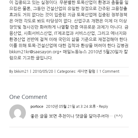
이 집중되고 있는 실정이다. 무분별한 토목산업이 환경과 충돌을 일
으킴은 물론, 그동안 건설산업의 유일한 장점으로 간주된 고용창출
효과도 거의 없다는 것이 입증된 지금 토목산업에 집중된 정부정책
은 어떤 각도로 봐도 타당성이 없다. 산업구조 개편은 이제 더 이상
장밋빛 청사진만 화려하게 나열할 만큼 여유로운 과제가 아니다. 금
융산업, 사회서비스산업, IT제조업과 서비스산업, 그리고 에너지와
환경산업 전반에 걸쳐 미래 국민의 삶을 기준으로 재점검해야 한다.
이를 위해 토목·건설산업에 대한 집착과 환상을 버려야 한다.김병권
bkkim21kr@saesayon.org* 매일노동뉴스 2010년 5월20일자 칼
럼으로 기고한 글입니다.
By
bkkim21
|
2010/05/20
|
Categories:
새사연 칼럼
|
1 Comment
One Comment
portoce
2010년 05월 21일 at 3:24 오후
- Reply
좋은 글을 보면 추천이나 댓글을 달아주셔야… (^^)