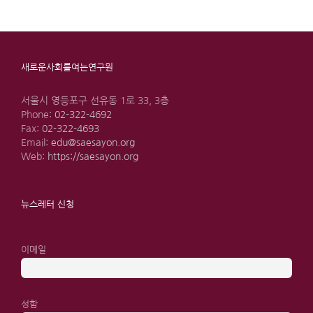
새로운사회를여는연구원
서울시 영등포구 선유동 1로 33, 3층
Phone:
02-322-4692
Fax:
02-322-4693
Email:
edu@saesayon.org
Web:
https://saesayon.org
뉴스레터 신청
이메일
성함