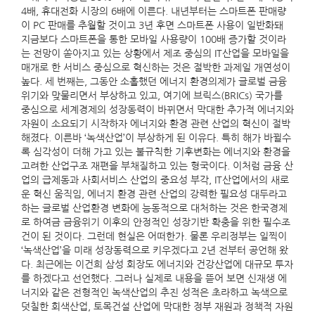
4배, 휴대전화 시장의 6배에 이른다. 내년부터는 스마트폰 판매량
이 PC 판매를 추월할 것이고 3년 후면 스마트폰 사용이 일반화돼
지금보다 스마트폰을 통한 모바일 사용량이 100배 증가할 것이라
는 전망이 쏟아지고 있는 상황에서 제조 중심의 IT산업을 모바일을
매개로 한 서비스 중심으로 혁신하는 것은 절박한 과제일 개연성이
높다. 세 번째는, 그동안 소홀했던 에너지 환경의제가 글로벌 금융
위기와 맞물리면서 부상하고 있고, 여기에 브릭스(BRICs) 국가를
중심으로 세계경제의 성장동력이 바뀌면서 막대한 추가적 에너지와
자원이 소요되기 시작하자 에너지와 환경 관련 산업의 혁신이 절박
해졌다. 이른바 ‘녹색산업’이 부상하게 된 이유다. 특히 해가 바뀔수
록 심각성이 더해 가고 있는 불규칙한 기후변화는 에너지와 환경을
고려한 산업구조 재편을 부채질하고 있는 형국이다. 이처럼 금융 산
업의 급제동과 사회서비스 산업의 중요성 부각, IT산업에서의 새로
운 혁신 움직임, 에너지 환경 관련 산업의 강력한 필요성 대두라고
하는 글로벌 산업환경 변화에 능동적으로 대처하는 것은 한국경제
로 하여금 금융위기 이후의 안정적인 성장기반 확충을 위한 필수조
건이 된 것이다. 그런데 현실은 어떠한가. 물론 우리정부는 일찍이
‘녹색산업’을 미래 성장동력으로 키우겠다고 2년 전부터 공언해 왔
다. 최근에는 이건희 삼성 회장도 에너지와 건강산업에 대규모 투자
를 하겠다고 선언했다. 그러나 실제로 내용을 뜯어 보면 신재생 에
너지와 같은 전형적인 녹색산업의 추진 성적은 초라하고 녹색으로
덧칠한 회색산업, 토목건설 산업에 막대한 정부 재원과 정책적 자원