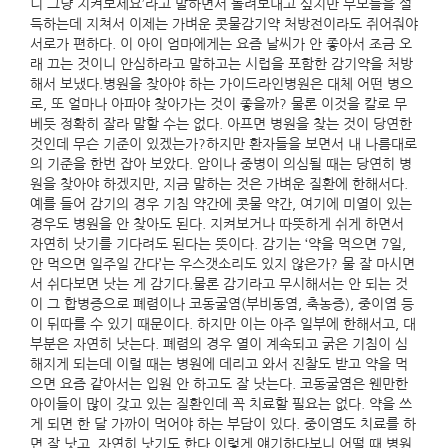
니 그냥 지켜보세요’라고 말하면서 돌려보내고 싶지만 부모들을 설
득하는데 지쳐서 이제는 가벼운 콧물감기약 처방전이라도 쥐어줘야
서로가 편하다. 이 아이 엄마에게는 요즘 날씨가 안 좋아서 조금 오
래 끄는 것이니 안심하라고 말하고는 시럽을 포함한 감기약을 처방
해서 보냈다.병원을 찾아야 하는 가이드라인병원은 대체 어떤 병으
로, 또 얼마나 아파야 찾아가는 것이 좋을까? 물론 이것을 칼로 무
베듯 정확히 잘라 말할 수는 없다. 아프면 병원을 찾는 것이 당연한
것인데 무슨 기준이 있겠는가?하지만 환자들을 보면서 내 나름대로
의 기준을 한번 잡아 보았다. 암이나 중병이 의심될 때는 당연히 병
원을 찾아야 하겠지만, 지금 말하는 것은 가벼운 질환에 한해서다.
예를 들어 감기의 경우 기침 약간에 콧물 약간, 여기에 미열이 있는
경우도 병원을 안 찾아도 된다. 지켜보거나 따뜻하게 쉬게 하면서
자연히 낫기를 기다려도 된다는 뜻이다. 감기는 ‘약을 먹으면 7일,
안 먹으면 일주일 간다’는 우스갯소리도 있지 않은가? 물 잘 마시면
서 쉬다보면 낫는 게 감기다.물론 감기라고 무시해서는 안 되는 것
이 그 합병증으로 폐렴이나 코동굴염(부비동염, 축농증), 중이염 등
이 뒤따를 수 있기 때문이다. 하지만 이는 아주 일부에 한해서고, 대
부분은 자연히 낫는다. 폐렴의 경우 열이 계속되고 굵은 기침이 심
해지게 되는데 이럴 때는 병원에 데리고 와서 진찰도 받고 약을 먹
으면 요즘 같아서는 입원 안 하고도 잘 낫는다. 코동굴염은 웬만한
아이들이 많이 갖고 있는 질환인데 꼭 치료할 필요는 없다. 약을 쓰
게 되면 한 달 가까이 먹어야 하는 부담이 있다. 중이염도 치료를 하
면 잘 낫고, 자연히 낫기도 한다.이렇게 얘기하다보니 어떨 때 병원