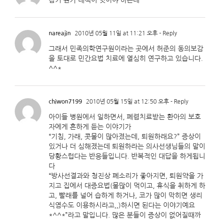
감기 뭔가 대책이 잇어야 하는데
nareajin
2010년 05월 11일 at 11:21 오후
- Reply
그래서 민족의학연구원이라는 곳에서 허준의 동의보감
을 토대로 민간요법 치료에 열심히 연구하고 있습니다.
^^*
chiwon7199
2010년 05월 15일 at 12:50 오후
- Reply
아이들 병원에서 일하면서, 폐렴치료받는 환아의 보호
자에게 흔하게 듣는 이야기가
“기침, 가래, 콧물이 많아졌는데, 퇴원하래요?” 증상이
있거나 더 심해졌는데 퇴원하라는 의사선생님들의 말이
당황스럽다는 반응들입니다. 반복적인 대답을 하게됩니
다
“방사선결과와 청진상 폐소리가 좋아지면, 퇴원약을 가
지고 집에서 대증요법(물많이 먹이고, 휴식을 취하게 하
고, 빨래를 널어 습하게 하거나, 코가 많이 막히면 생리
식염수도 이용하시라고,,)하시면 된다는 이야기예요
*^^*”라고 말입니다. 많은 분들이 증상이 없어질때까