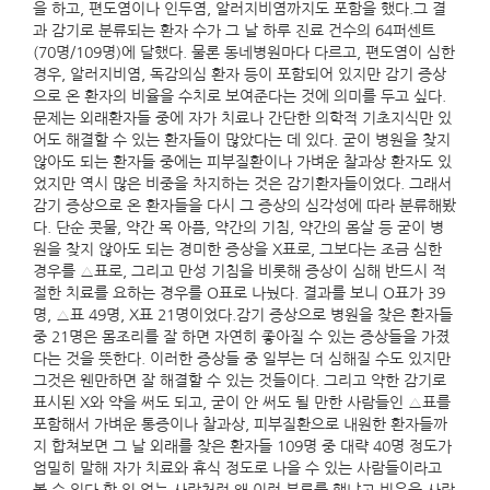
을 하고, 편도염이나 인두염, 알러지비염까지도 포함을 했다.그 결
과 감기로 분류되는 환자 수가 그 날 하루 진료 건수의 64퍼센트
(70명/109명)에 달했다. 물론 동네병원마다 다르고, 편도염이 심한
경우, 알러지비염, 독감의심 환자 등이 포함되어 있지만 감기 증상
으로 온 환자의 비율을 수치로 보여준다는 것에 의미를 두고 싶다.
문제는 외래환자들 중에 자가 치료나 간단한 의학적 기초지식만 있
어도 해결할 수 있는 환자들이 많았다는 데 있다. 굳이 병원을 찾지
않아도 되는 환자들 중에는 피부질환이나 가벼운 찰과상 환자도 있
었지만 역시 많은 비중을 차지하는 것은 감기환자들이었다. 그래서
감기 증상으로 온 환자들을 다시 그 증상의 심각성에 따라 분류해봤
다. 단순 콧물, 약간 목 아픔, 약간의 기침, 약간의 몸살 등 굳이 병
원을 찾지 않아도 되는 경미한 증상을 X표로, 그보다는 조금 심한
경우를 △표로, 그리고 만성 기침을 비롯해 증상이 심해 반드시 적
절한 치료를 요하는 경우를 O표로 나눴다. 결과를 보니 O표가 39
명, △표 49명, X표 21명이었다.감기 증상으로 병원을 찾은 환자들
중 21명은 몸조리를 잘 하면 자연히 좋아질 수 있는 증상들을 가졌
다는 것을 뜻한다. 이러한 증상들 중 일부는 더 심해질 수도 있지만
그것은 웬만하면 잘 해결할 수 있는 것들이다. 그리고 약한 감기로
표시된 X와 약을 써도 되고, 굳이 안 써도 될 만한 사람들인 △표를
포함해서 가벼운 통증이나 찰과상, 피부질환으로 내원한 환자들까
지 합쳐보면 그 날 외래를 찾은 환자들 109명 중 대략 40명 정도가
엄밀히 말해 자가 치료와 휴식 정도로 나을 수 있는 사람들이라고