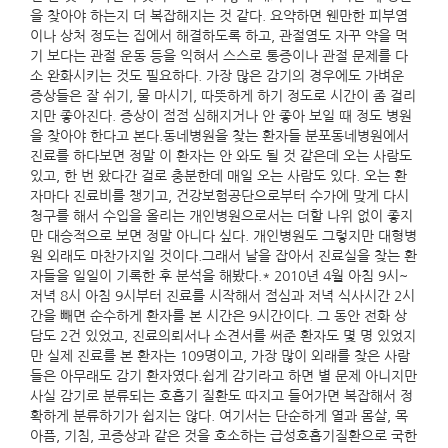
을 찾아야 하는지 더 복잡해지는 것 같다. 요약하면 웬만한 피부염
이나 상처 정도는 집에서 해결하도록 하고, 관절염도 자꾸 약을 먹
기 보다는 관절 운동 등을 익혀서 스스로 통증이나 관절 문제를 다
소 완화시키는 것도 필요하다. 가장 많은 감기의 경우에도 가벼운
증상들은 잘 쉬기, 물 마시기, 따뜻하게 하기 정도로 시간이 좀 걸리
지만 좋아진다. 증상이 점점 심해지거나 안 좋아 보일 때 정도 병원
을 찾아야 한다고 본다.동네병원을 찾는 환자들 분포동네병원에서
진료를 하다보면 정말 이 환자는 안 와도 될 것 같은데 오는 사람도
있고, 한 번 왔다간 걸로 충분한데 매일 오는 사람도 있다. 오는 환
자마다 진료비를 챙기고, 건강보험공단으로부터 수가에 맞게 다시
청구를 해서 수입을 올리는 개인병원으로서는 더할 나위 없이 좋지
만 대승적으로 보면 정말 아니다 싶다. 개인병원도 그렇지만 대형병
원 외래도 마찬가지일 것이다.그래서 날을 잡아서 진료실을 찾는 환
자들을 일일이 기록한 후 분석을 해봤다.* 2010년 4월 아침 9시~
저녁 8시 아침 9시부터 진료를 시작해서 점심과 저녁 식사시간 2시
간을 빼면 순수하게 환자를 본 시간은 9시간이다. 그 동안 전화 상
담도 2건 있었고, 진료의뢰서나 소견서를 써준 환자도 몇 명 있었지
만 실제 진료를 본 환자는 109명이고, 가장 많이 외래를 찾은 사람
들은 아무래도 감기 환자였다.쉽게 감기라고 하면 별 문제 아니지만
사실 감기로 분류되는 호흡기 질환도 따지고 들어가면 복잡해서 정
확하게 분류하기가 쉽지는 않다. 여기서는 단순하게 열과 몸살, 목
아픔, 기침, 코증상과 같은 것을 호소하는 급성호흡기질환으로 국한