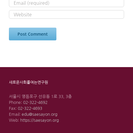
새로운사회를여는연구원
서울시 영등포구 선유동 1로 33, 3층
Phone:
02-322-4692
Fax:
02-322-4693
Email:
edu@saesayon.org
Web:
https://saesayon.org