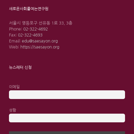
새로운사회를여는연구원
서울시 영등포구 선유동 1로 33, 3층
Phone:
02-322-4692
Fax:
02-322-4693
Email:
edu@saesayon.org
Web:
https://saesayon.org
뉴스레터 신청
이메일
성함