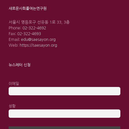
새로운사회를여는연구원
서울시 영등포구 선유동 1로 33, 3층
Phone:
02-322-4692
Fax:
02-322-4693
Email:
edu@saesayon.org
Web:
https://saesayon.org
뉴스레터 신청
이메일
성함