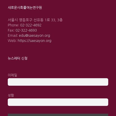
새로운사회를여는연구원
서울시 영등포구 선유동 1로 33, 3층
Phone:
02-322-4692
Fax:
02-322-4693
Email:
edu@saesayon.org
Web:
https://saesayon.org
뉴스레터 신청
이메일
성함