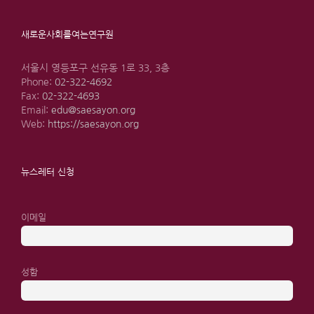
새로운사회를여는연구원
서울시 영등포구 선유동 1로 33, 3층
Phone:
02-322-4692
Fax:
02-322-4693
Email:
edu@saesayon.org
Web:
https://saesayon.org
뉴스레터 신청
이메일
성함