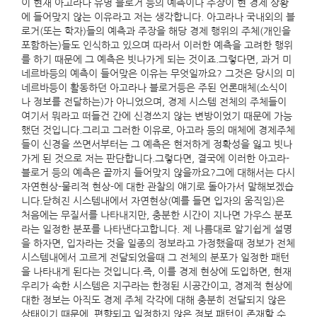
이 현재 아고라나 유명 블로거 등의 예측이나 주장이 현 경제 상황
에 들어맞지 않는 이유라고 저는 생각합니다. 아고라나 국내외의 블
로거(또는 학자)들의 예측과 주장을 해당 경제 행위의 주체(개인을
포함하는)들도 인식하고 있으며 따라서 이러한 예측을 고려한 행위
를 하기 때문에 그 예측은 빗나가게 되는 것이죠.그렇다면, 과거 미
네르바등의 예측이 들어맞은 이유는 무엇일까요? 그것은 당시의 미
네르바등이 활동하던 아고라나 블로거등은 주된 언론매체(소식이
나 정보를 전달하는)가 아니었으며, 경제 시스템 전체의 주체들이
여기서 뭐라고 떠들건 간에 신경쓰지 않는 변방이었기 때문에 가능
했던 것입니다.그리고 그러한 이유로, 아고라 등의 매체에 경제주체
들이 신경을 쓰면서부터는 그 예측은 현저하게 정확성을 잃고 빗나
가게 된 것으로 저는 판단합니다.그렇다면, 결국에 이러한 아고라-
블로거 등의 예측은 끝까지 들어맞지 않을까요?그에 대해서는 다시
자연현상-물리적 현상-에 대한 관찰의 얘기로 돌아가서 말해보겠습
니다.닫혀진 시스템내에서 자연현상(예를 들면 입자의 움직임)은
처음에는 무질서를 나타내지만, 충분한 시간이 지나면 가우스 분포
라는 일정한 분포를 나타낸다고합니다. 제 나름대로 알기쉽게 설명
을 하자면, 입자라는 것을 일종의 정보라고 가정했을때 정보가 전체
시스템내에서 고르게 전달되었을때 그 전체의 분포가 일정한 패턴
을 나타내게 된다는 것입니다.즉, 이를 경제 현상에 도입하면, 현재
우리가 속한 시스템은 지구라는 한정된 시공간이고, 경제적 현상에
대한 정보는 아직도 경제 주체 각각에 대해 충분히 전달되지 않은
상태이기 때문에, 편향되고 일정하지 않은 정보 패턴이 존재할 수