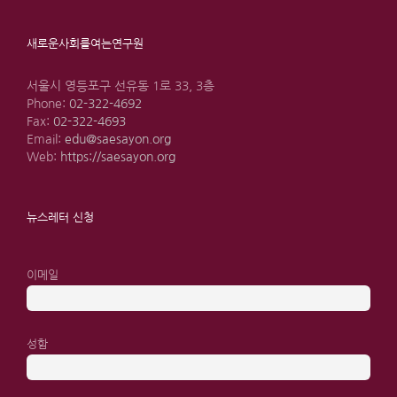
새로운사회를여는연구원
서울시 영등포구 선유동 1로 33, 3층
Phone:
02-322-4692
Fax:
02-322-4693
Email:
edu@saesayon.org
Web:
https://saesayon.org
뉴스레터 신청
이메일
성함