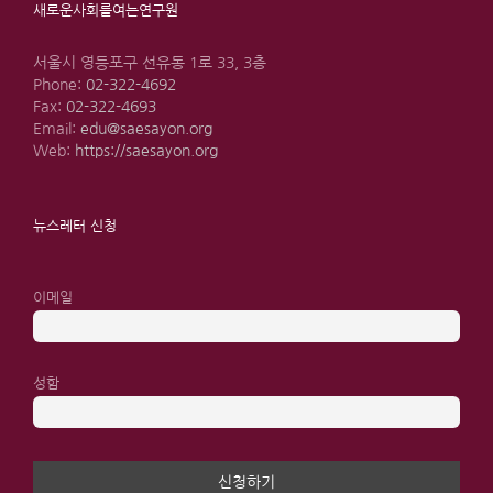
새로운사회를여는연구원
서울시 영등포구 선유동 1로 33, 3층
Phone:
02-322-4692
Fax:
02-322-4693
Email:
edu@saesayon.org
Web:
https://saesayon.org
뉴스레터 신청
이메일
성함