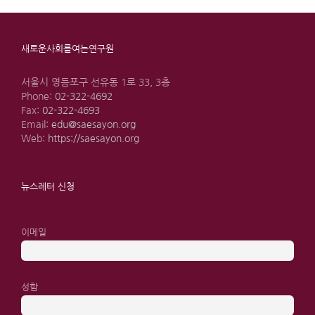
새로운사회를여는연구원
서울시 영등포구 선유동 1로 33, 3층
Phone:
02-322-4692
Fax:
02-322-4693
Email:
edu@saesayon.org
Web:
https://saesayon.org
뉴스레터 신청
이메일
성함