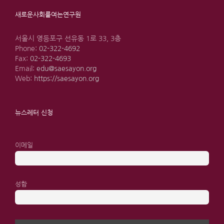
새로운사회를여는연구원
서울시 영등포구 선유동 1로 33, 3층
Phone:
02-322-4692
Fax:
02-322-4693
Email:
edu@saesayon.org
Web:
https://saesayon.org
뉴스레터 신청
이메일
성함