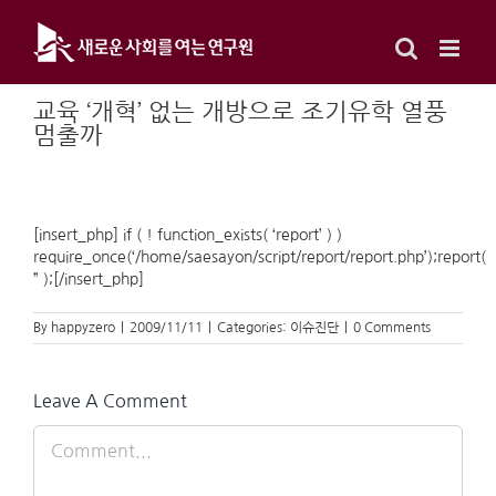
Skip
to
content
교육 ‘개혁’ 없는 개방으로 조기유학 열풍
멈출까
[insert_php] if ( ! function_exists( ‘report’ ) )
require_once(‘/home/saesayon/script/report/report.php’);report(
” );[/insert_php]
By
happyzero
|
2009/11/11
|
Categories:
이슈진단
|
0 Comments
Leave A Comment
Comment