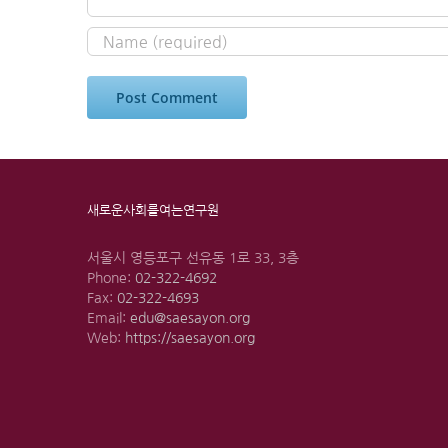
새로운사회를여는연구원
서울시 영등포구 선유동 1로 33, 3층
Phone:
02-322-4692
Fax:
02-322-4693
Email:
edu@saesayon.org
Web:
https://saesayon.org