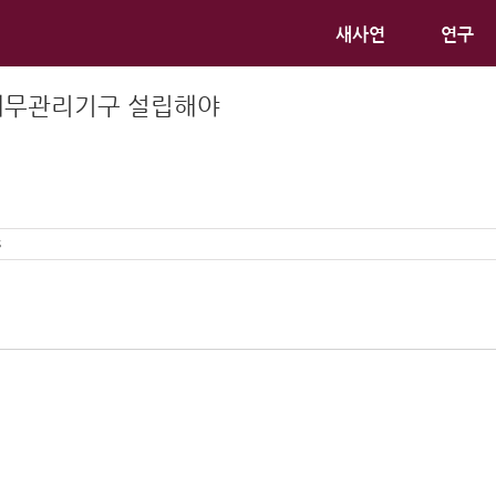
새사연
연구
가채무관리기구 설립해야
s