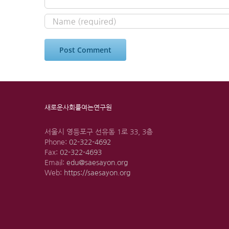
새로운사회를여는연구원
서울시 영등포구 선유동 1로 33, 3층
Phone:
02-322-4692
Fax:
02-322-4693
Email:
edu@saesayon.org
Web:
https://saesayon.org