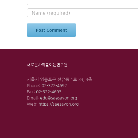
새로운사회를여는연구원
서울시 영등포구 선유동 1로 33, 3층
Phone:
02-322-4692
Fax:
02-322-4693
Email:
edu@saesayon.org
Web:
https://saesayon.org