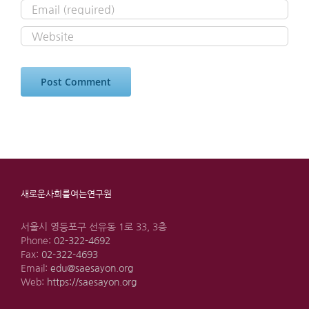
새로운사회를여는연구원
서울시 영등포구 선유동 1로 33, 3층
Phone:
02-322-4692
Fax:
02-322-4693
Email:
edu@saesayon.org
Web:
https://saesayon.org