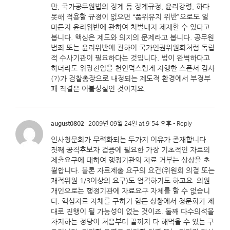
만, 국가공무원법의 징계 등 징계규정, 윤리강령, 하다
못해 적용할 규정이 없으면 “품위유지 위반”으로도 얼
마든지 윤리위반에 관하여 처벌내지 제재할 수 있다고
봅니다. 핵심은 제도와 의지의 문제라고 봅니다. 공무원
범죄 또는 윤리위반에 관하여 국가인권위원회처럼 독립
적 수사기관이 필요하다는 것입니다. 법이 완벽하다고
하더라도 위장전입을 천연덕스럽게 자행한 스폰서 검사
(?)가 검찰총장으로 내정되는 제도적 환경에서 부정부
패 척결은 어불성설인 것이지요.
august0802
2009년 09월 24일 at 9:54 오후
- Reply
인사청문회가 무력화되는 두가지 이유가 존재합니다.
첫째 공직후보자 검증에 필요한 가장 기초적인 자료의
제출요구에 대하여 행정기관의 자료 거부는 상상을 초
월합니다. 물론 자료제출 요구의 요건(위원회 의결 또는
재적위원 1/3이상의 요구)도 엄격하기도 하고요. 의원
개인으로는 행정기관에 자료요구 자체를 할 수 없습니
다. 핵심자료 자체를 구하기 힘든 상황에서 청문회가 제
대로 진행이 될 가능성이 없는 것이죠. 둘째 다수의석을
차지하는 정당이 처음부터 끝까지 다 해먹을 수 있는 구