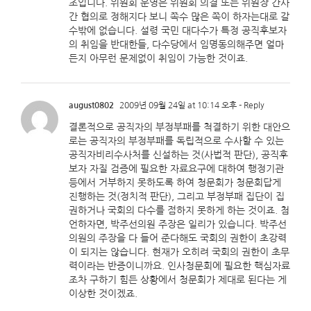
조입니다. 위원회 운영은 위원회 의결 또는 위원장 간사
간 협의로 정해지다 보니 쪽수 많은 쪽이 하자는대로 갈
수밖에 없습니다. 설령 국민 대다수가 특정 공직후보자
의 취임을 반대한들, 다수당에서 임명동의해주면 얼마
든지 아무런 문제없이 취임이 가능한 것이죠.
august0802
2009년 09월 24일 at 10:14 오후
- Reply
결론적으로 공직자의 부정부패를 척결하기 위한 대안으
로는 공직자의 부정부패를 독립적으로 수사할 수 있는
공직자비리수사처를 신설하는 것(사법적 판단), 공직후
보자 자질 검증에 필요한 자료요구에 대하여 행정기관
등에서 거부하지 못하도록 하여 청문회가 청문회답게
진행하는 것(정치적 판단), 그리고 부정부패 집단이 집
권하거나 국회의 다수를 점하지 못하게 하는 것이죠. 첨
언하자면, 박주선의원 주장은 일리가 있습니다. 박주선
의원의 주장을 다 들어 준다해도 국회의 권한이 초강력
이 되지는 않습니다. 현재가 오히려 국회의 권한이 초무
력이라는 반증이니까요. 인사청문회에 필요한 핵심자료
조차 구하기 힘든 상황에서 청문회가 제대로 된다는 게
이상한 것이겠죠.