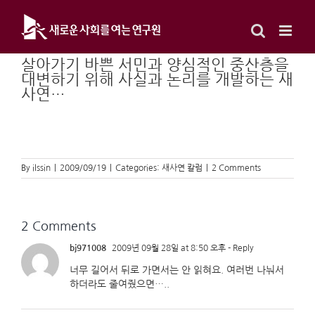
Skip
to
content
살아가기 바쁜 서민과 양심적인 중산층을
대변하기 위해 사실과 논리를 개발하는 새
사연…
By
ilssin
|
2009/09/19
|
Categories:
새사연 칼럼
|
2 Comments
2 Comments
bj971008
2009년 09월 28일 at 8:50 오후
- Reply
너무 길어서 뒤로 가면서는 안 읽혀요. 여러번 나눠서
하더라도 줄여줬으면…..