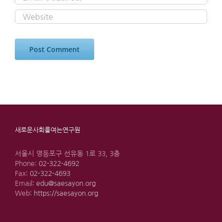
새로운사회를여는연구원
서울시 영등포구 선유동 1로 33, 3층
Phone:
02-322-4692
Fax:
02-322-4693
Email:
edu@saesayon.org
Web:
https://saesayon.org