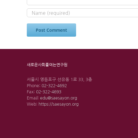
새로운사회를여는연구원
서울시 영등포구 선유동 1로 33, 3층
Phone:
02-322-4692
Fax:
02-322-4693
Email:
edu@saesayon.org
Web:
https://saesayon.org