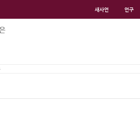
새사연
연구
점은
s