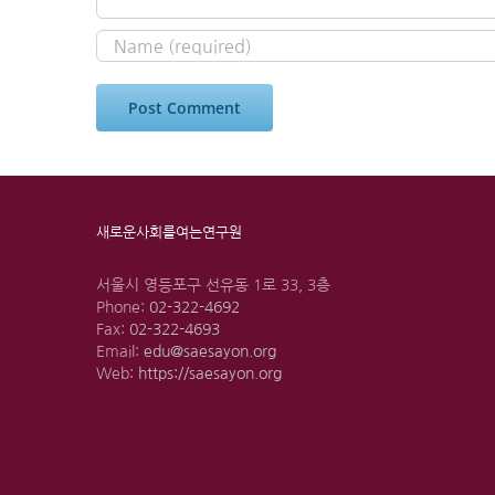
새로운사회를여는연구원
서울시 영등포구 선유동 1로 33, 3층
Phone:
02-322-4692
Fax:
02-322-4693
Email:
edu@saesayon.org
Web:
https://saesayon.org