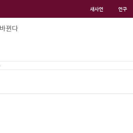
새사연
연구
 바뀐다
s