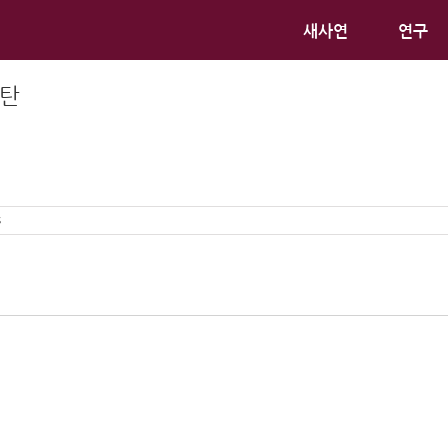
새사연
연구
폭탄
s