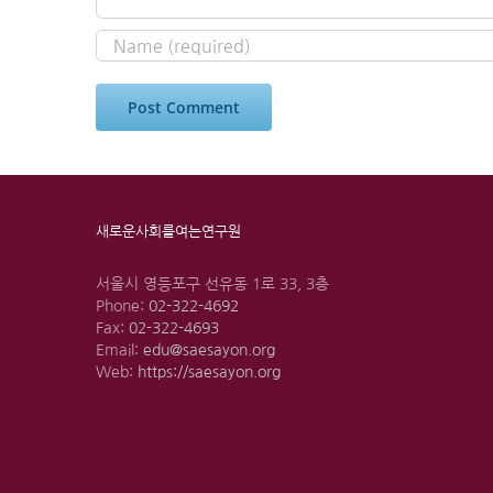
새로운사회를여는연구원
서울시 영등포구 선유동 1로 33, 3층
Phone:
02-322-4692
Fax:
02-322-4693
Email:
edu@saesayon.org
Web:
https://saesayon.org