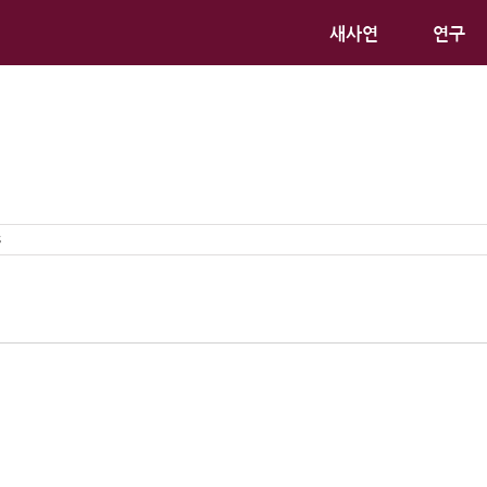
새사연
연구
`
s