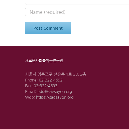
새로운사회를여는연구원
서울시 영등포구 선유동 1로 33, 3층
Phone:
02-322-4692
Fax:
02-322-4693
Email:
edu@saesayon.org
Web:
https://saesayon.org