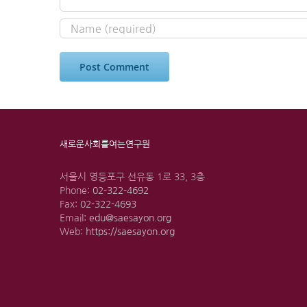
새로운사회를여는연구원
서울시 영등포구 선유동 1로 33, 3층
Phone:
02-322-4692
Fax:
02-322-4693
Email:
edu@saesayon.org
Web:
https://saesayon.org