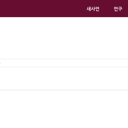
새사연
연구
s