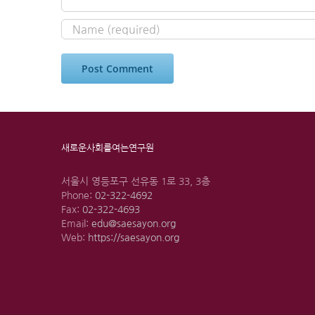
새로운사회를여는연구원
서울시 영등포구 선유동 1로 33, 3층
Phone:
02-322-4692
Fax:
02-322-4693
Email:
edu@saesayon.org
Web:
https://saesayon.org