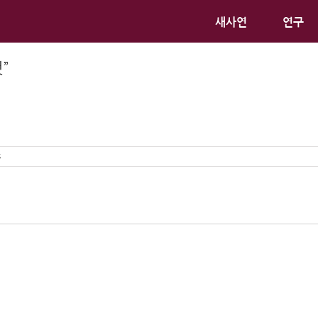
새사연
연구
”
s