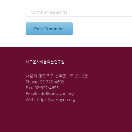
새로운사회를여는연구원
서울시 영등포구 선유동 1로 33, 3층
Phone:
02-322-4692
Fax:
02-322-4693
Email:
edu@saesayon.org
Web:
https://saesayon.org