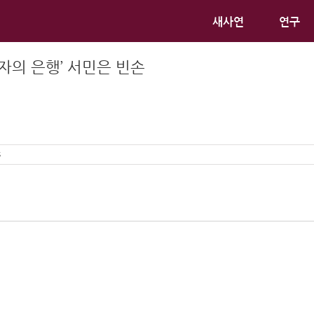
새사연
연구
자의 은행’ 서민은 빈손
s