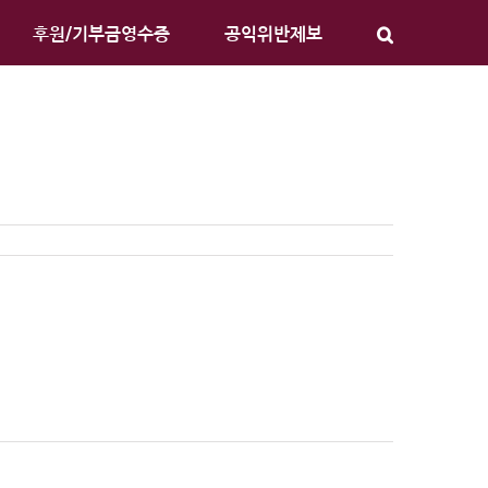
후원/기부금영수증
공익위반제보