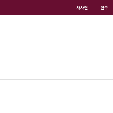
새사연
연구
s