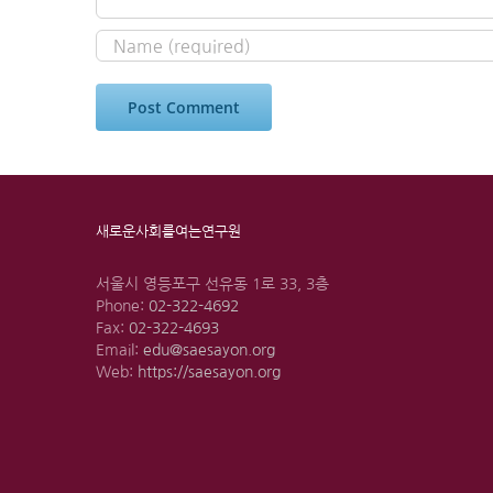
새로운사회를여는연구원
서울시 영등포구 선유동 1로 33, 3층
Phone:
02-322-4692
Fax:
02-322-4693
Email:
edu@saesayon.org
Web:
https://saesayon.org