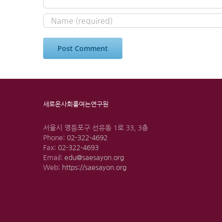
새로운사회를여는연구원
서울시 영등포구 선유동 1로 33, 3층
Phone:
02-322-4692
Fax:
02-322-4693
Email:
edu@saesayon.org
Web:
https://saesayon.org