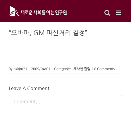
Skip
to
content
“오바마, GM 파산처리 결정”
By
bkkim21
|
2009/04/01
|
Categories:
새사연 칼럼
|
0 Comments
Leave A Comment
Comment