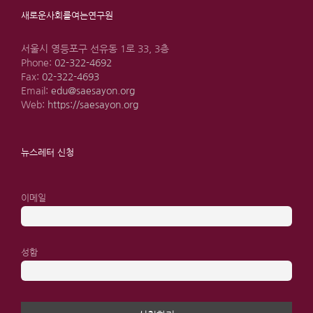
새로운사회를여는연구원
서울시 영등포구 선유동 1로 33, 3층
Phone:
02-322-4692
Fax:
02-322-4693
Email:
edu@saesayon.org
Web:
https://saesayon.org
뉴스레터 신청
이메일
성함