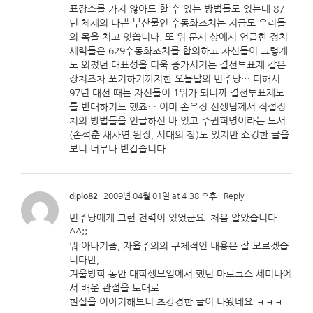
표장소를 가지 않아도 할 수 있는 방법들도 있는데 87
년 체제의 나쁜 부산물인 수동화조치는 지금도 우리들
의 목을 치고 잇씁니다. 또 위 문서 상에서 언급한 정치
세력들은 629수동화조치를 합의하고 자신들이 그렇게
도 외쳤던 대표성을 더욱 증가시키는 결선투표제 같은
장치조차 포기하기까지한 오늘날의 민주당… 더해서
97년 대선 때는 자신들이 1위가 되니까 결선투표제도
를 반대하기도 했죠… 이미 손우정 선생님께서 직접정
치의 방법들을 언급하신 바 있고 주권혁명이라는 도서
(손석춘 새사연 원장, 시대의 창)도 있지만 쇼킹한 글을
보니 너무나 반갑습니다.
diplo82
2009년 04월 01일 at 4:38 오후
- Reply
민주당에게 그런 전력이 있었군요. 처음 알았습니다.
^^;;
뭐 아나키즘, 자율주의의 구체적인 내용은 잘 모르겠습
니다만,
겨울방학 동안 대학생모임에서 했던 마르크스 세미나에
서 배운 관점을 토대로
현실을 이야기해보니 초강경한 글이 나왔네요 ㅋㅋㅋ