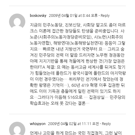
boskovsky
2009년 04월 01일 at 8:44 오후
- Reply
지금의 민주노동당, 진보신당, 사회당 말고도 좀더 마르
크스 이론에 접근한 정당들도 탄생을 준비중입니다. 사
노준(사회주의노동자정당준비모임), 사노련(사회주의
노동자연합), 해방연대(노동해방실천연대) 등등이 그렇
지요… 빠르면 내년 지방선거 국면부터 요… 그리고 숨
겨진 민주당의 전력 더 말씀 드리자면 노무현 정권동안
아예 지지기반을 통째 적들에게 헌상한 것(가장 압권은
한미FTA 체결; 요 예는 동서고금 세계사를 뒤져도 찾기
가 힘들었는데 폴란드가 왕국시절에 폴란드의 마지막왕
이 이런 경우였다는… 퀴리부인 전기에서 찾았는데 정
확한 왕명은 기억이…), 60년 419 혁명 이후 집권한 뒤
에도 이미 기득권 층들에게 밀린 전력이 있기도 하지
요…그러다가 이듬해 516으로 … 집권상실… 민주당의
학습효과는 오래 못 갔다는 결론…
whispyon
2009년 04월 02일 at 11:11 오전
- Reply
언제나 고민을 하게 만드는 국민 직접정치, 그런 날이