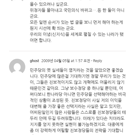
올수 있으려나 싶군요.
위정자들 몰아내고 국민의식 바뀌고….등 한 둘이 아니
군요.
모든 일엔 순서가 있는 법 글을 보니 먼저 해야 하는게
뭔지 시선에 확 띄는 군요.
우리의 이념(신지식)을 세계로 펼칠 수 있는 나라가 됐
어면 합니다.
ghost
2009년 04월 05일 at 1:57 오전
- Reply
민주당의 옛 실세들이 염치라는 것을 알았으면 좋겠습
니다. 민주당에 많은걸 기대하기엔 정말 무리가 있는 것
이, 그들은 진보적이지도 않고 개혁에도 어울리지 않기
때문인것 같아요. 그냥 보수정당 중 하나일 뿐인데, 어
쩌다보니 한나라당 아니면 민주당을 선택해야하는 비극
적인 상황이 조성된 듯. 진보정당이 사실 저의 이익을
대변해 줄 가장 좋은 선택지라는 사실은 알고 있지만,
어찌된일인지 많은 사람들은 스스로를 진보정당들의 테
두리 안에 두길 두려워합니다. 미래가 있다손 치더라도
지지를 얻지 못하면 실현이 불가능하겠지요. 대중에게
좀 더 강력하게 어필할 진보정당들의 전략을 기대합니