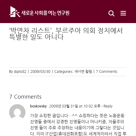
Skip
to
content
‘박연차 리스트’, 부르주아 의회 정치에서
특별한 일도 아니다
By
diplo82
|
2009/03/30
|
Categories:
새사연 칼럼
|
7 Comments
7 Comments
boskovsky
2009년 03월 31일 at 10:02 오후
- Reply
가장 쇼킹한 글입니다…^^ 쇼킹하다는 뜻은 노동운동
진영들 중에서 강경한 진영들이나 아나키즘, 자율주의
진영 들이 주로 주장하는 내용이기에 그렇다는 것입니
다. 이미 IT산업(휴대전화포함)도 세계적이라서 직접 투