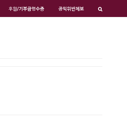
후원/기부금영수증
공익위반제보